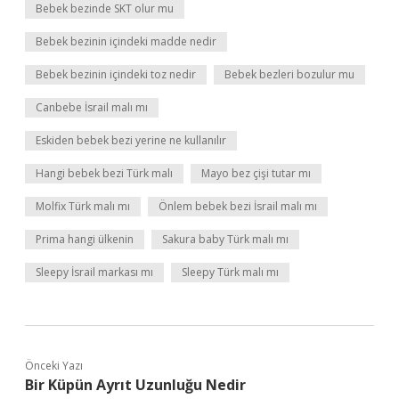
Bebek bezinde SKT olur mu
Bebek bezinin içindeki madde nedir
Bebek bezinin içindeki toz nedir
Bebek bezleri bozulur mu
Canbebe İsrail malı mı
Eskiden bebek bezi yerine ne kullanılır
Hangi bebek bezi Türk malı
Mayo bez çişi tutar mı
Molfix Türk malı mı
Önlem bebek bezi İsrail malı mı
Prima hangi ülkenin
Sakura baby Türk malı mı
Sleepy İsrail markası mı
Sleepy Türk malı mı
Önceki Yazı
Bir Küpün Ayrıt Uzunluğu Nedir