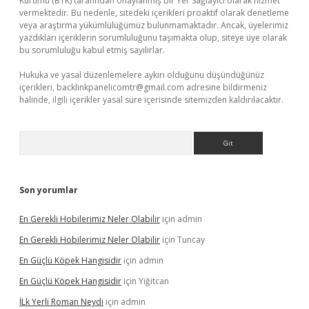
Kurumu (BTK) tarafından onaylanmış bir Yer Sağlayıcı olarak hizmet
vermektedir. Bu nedenle, sitedeki içerikleri proaktif olarak denetleme
veya araştırma yükümlülüğümüz bulunmamaktadır. Ancak, üyelerimiz
yazdıkları içeriklerin sorumluluğunu taşımakta olup, siteye üye olarak
bu sorumluluğu kabul etmiş sayılırlar.
Hukuka ve yasal düzenlemelere aykırı olduğunu düşündüğünüz
içerikleri,
backlinkpanelicomtr@gmail.com
adresine bildirmeniz
halinde, ilgili içerikler yasal süre içerisinde sitemizden kaldırılacaktır.
Arama
Son yorumlar
En Gerekli Hobilerimiz Neler Olabilir
için
admin
En Gerekli Hobilerimiz Neler Olabilir
için
Tuncay
En Güçlü Köpek Hangisidir
için
admin
En Güçlü Köpek Hangisidir
için
Yiğitcan
İLk Yerli Roman Neydi
için
admin