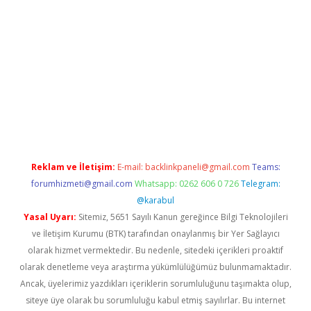
giris.org/
betbox
betexper bahis
Reklam ve İletişim:
E-mail:
backlinkpaneli@gmail.com
Teams:
forumhizmeti@gmail.com
Whatsapp: 0262 606 0 726
Telegram:
@karabul
Yasal Uyarı:
Sitemiz, 5651 Sayılı Kanun gereğince Bilgi Teknolojileri
ve İletişim Kurumu (BTK) tarafından onaylanmış bir Yer Sağlayıcı
olarak hizmet vermektedir. Bu nedenle, sitedeki içerikleri proaktif
olarak denetleme veya araştırma yükümlülüğümüz bulunmamaktadır.
Ancak, üyelerimiz yazdıkları içeriklerin sorumluluğunu taşımakta olup,
siteye üye olarak bu sorumluluğu kabul etmiş sayılırlar. Bu internet