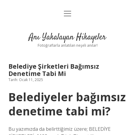
menüyü
Anasayfa
aç
Gizlilik Politikası
Anı Yakalayan Hikayeler
Yasal Uyarı
Fotoğraflarla anlatılan neşeli anılar!
Hakkımızda
Belediye Şirketleri Bağımsız
Denetime Tabi Mi
Tarih: Ocak 11, 2025
Belediyeler bağımsız
denetime tabi mi?
Bu yazımızda da belirttiğimiz üzere; BELEDİYE