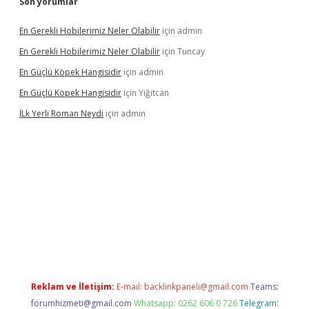
Son yorumlar
En Gerekli Hobilerimiz Neler Olabilir
için
admin
En Gerekli Hobilerimiz Neler Olabilir
için
Tuncay
En Güçlü Köpek Hangisidir
için
admin
En Güçlü Köpek Hangisidir
için
Yiğitcan
İLk Yerli Roman Neydi
için
admin
giris.org/
betbox
betexper bahis
Reklam ve İletişim:
E-mail:
backlinkpaneli@gmail.com
Teams:
forumhizmeti@gmail.com
Whatsapp: 0262 606 0 726
Telegram: