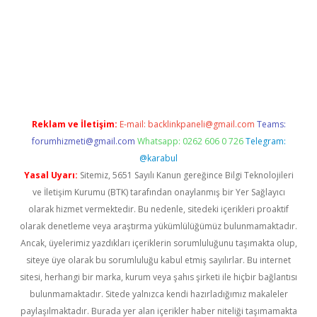
is.org/
betbox
betexper bahis
Reklam ve İletişim:
E-mail:
backlinkpaneli@gmail.com
Teams:
forumhizmeti@gmail.com
Whatsapp: 0262 606 0 726
Telegram:
@karabul
Yasal Uyarı:
Sitemiz, 5651 Sayılı Kanun gereğince Bilgi Teknolojileri
ve İletişim Kurumu (BTK) tarafından onaylanmış bir Yer Sağlayıcı
olarak hizmet vermektedir. Bu nedenle, sitedeki içerikleri proaktif
olarak denetleme veya araştırma yükümlülüğümüz bulunmamaktadır.
Ancak, üyelerimiz yazdıkları içeriklerin sorumluluğunu taşımakta olup,
siteye üye olarak bu sorumluluğu kabul etmiş sayılırlar. Bu internet
sitesi, herhangi bir marka, kurum veya şahıs şirketi ile hiçbir bağlantısı
bulunmamaktadır. Sitede yalnızca kendi hazırladığımız makaleler
paylaşılmaktadır. Burada yer alan içerikler haber niteliği taşımamakta