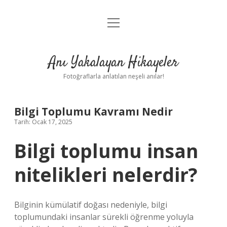
menüyü
Anasayfa
aç
Gizlilik Politikası
Anı Yakalayan Hikayeler
Yasal Uyarı
Fotoğraflarla anlatılan neşeli anılar!
Hakkımızda
Bilgi Toplumu Kavramı Nedir
Tarih: Ocak 17, 2025
Bilgi toplumu insan
nitelikleri nelerdir?
Bilginin kümülatif doğası nedeniyle, bilgi
toplumundaki insanlar sürekli öğrenme yoluyla