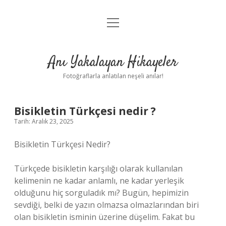
menüyü
Anasayfa
aç
Gizlilik Politikası
Anı Yakalayan Hikayeler
Yasal Uyarı
Fotoğraflarla anlatılan neşeli anılar!
Hakkımızda
Bisikletin Türkçesi nedir ?
Tarih: Aralık 23, 2025
Bisikletin Türkçesi Nedir?
Türkçede bisikletin karşılığı olarak kullanılan
kelimenin ne kadar anlamlı, ne kadar yerleşik
olduğunu hiç sorguladık mı? Bugün, hepimizin
sevdiği, belki de yazın olmazsa olmazlarından biri
olan bisikletin isminin üzerine düşelim. Fakat bu