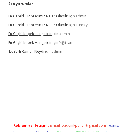
Son yorumlar
En Gerekli Hobilerimiz Neler Olabilir
için
admin
En Gerekli Hobilerimiz Neler Olabilir
için
Tuncay
En Güçlü Köpek Hangisidir
için
admin
En Güçlü Köpek Hangisidir
için
Yiğitcan
İLk Yerli Roman Neydi
için
admin
xbetgiris.org/
betbox
betexper bahis
Reklam ve İletişim:
E-mail:
backlinkpaneli@gmail.com
Teams: