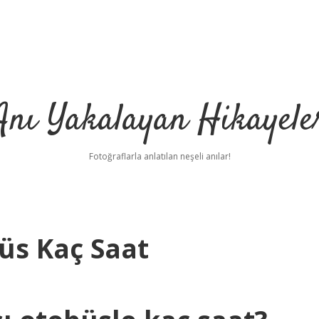
Anı Yakalayan Hikayele
Fotoğraflarla anlatılan neşeli anılar!
üs Kaç Saat