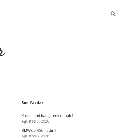
r
Sidebar
Son Yazılar
https://elexbetgiris
Kaş kalemi hangi renk olmalı ?
Ağustos 7, 2026
BMW’de ASC nedir ?
Ağustos 6, 2026