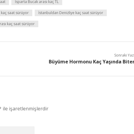
saat
Isparta Bucak arası kaç TL
ı kaç saat sürüyor
İstanbuldan Denizliye kaç saat sürüyor
rası kaç saat sürüyor
Sonraki Yaz
Büyüme Hormonu Kaç Yaşında Bite
*
ile işaretlenmişlerdir