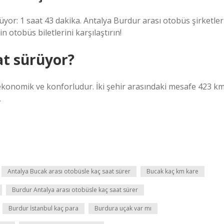
yor: 1 saat 43 dakika. Antalya Burdur arası otobüs şirketler
n otobüs biletlerini karşılaştırın!
at sürüyor?
ekonomik ve konforludur. İki şehir arasındaki mesafe 423 k
.
Antalya Bucak arası otobüsle kaç saat sürer
Bucak kaç km kare
Burdur Antalya arası otobüsle kaç saat sürer
Burdur İstanbul kaç para
Burdura uçak var mı