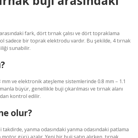
tırnak buji arasındaki
arasındaki fark, dört tırnak çalısı ve dört topraklama
ool sadece bir toprak elektrodu vardır. Bu şekilde, 4 tırnak
iği sunabilir.
ı?
8 mm ve elektronik ateşleme sistemlerinde 0.8 mm – 1.1
manla büyür, genellikle buji çıkarılması ve tırnak alanı
dan kontrol edilir.
 ne olur?
Aksi takdirde, yanma odasındaki yanma odasındaki patlama
motor gücü azalır. Yeni bir buji satın alırken, tırnak