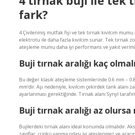
4 tırnak buji ile tek 
fark?
4 Çivilenmiş mutfak fişi ve tek tırnak kıvılcım mumu 
elektrotu ile daha fazla kıvılcım sunar. Tek tırnak z
ateşleme mumu daha iyi performans ve yakıt verimlil
Buji tırnak aralığı kaç olmal
Bu değer klasik ateşleme sistemlerinde 0.6 mm – 0.
mm’dir. Aşı nedeniyle, kıvılcım çekirdek tank alanı za
ayarlanması gerektiğinde. Tırnak alanı Synyl tarafın
Buji tırnak aralığı az olursa
Bujilerdeki tırnak alanı ideal konumda olmalıdır. 
zayıflar, çünkü yanma odası iyi ateşlenmez ve aracın 