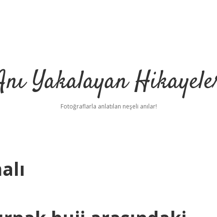
Anı Yakalayan Hikayele
Fotoğraflarla anlatılan neşeli anılar!
alı