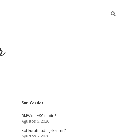
r
Sidebar
Son Yazılar
https://elexbetgi
BMW’de ASC nedir ?
Ağustos 6, 2026
Kot kurutmada çeker mi ?
Ağustos 5, 2026