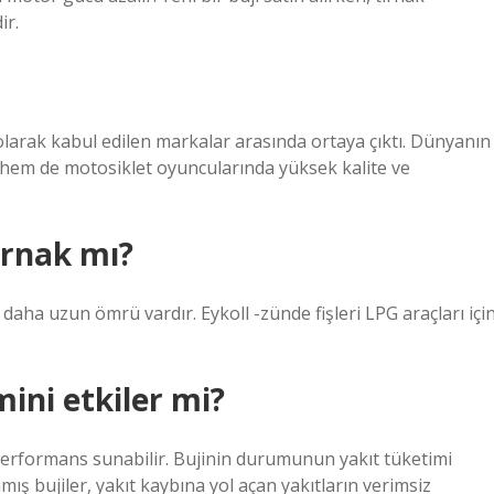
ir.
larak kabul edilen markalar arasında ortaya çıktı. Dünyanın
v hem de motosiklet oyuncularında yüksek kalite ve
tırnak mı?
 daha uzun ömrü vardır. Eykoll -zünde fişleri LPG araçları içi
mini etkiler mi?
ve performans sunabilir. Bujinin durumunun yakıt tüketimi
mış bujiler, yakıt kaybına yol açan yakıtların verimsiz