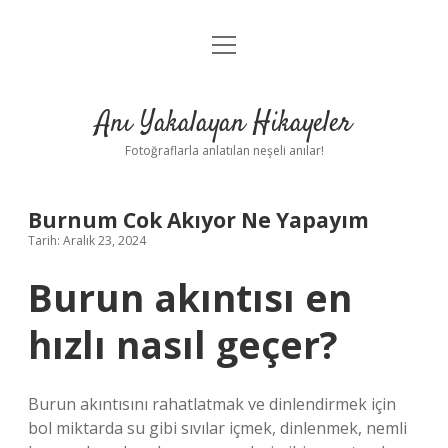
menüyü
Anasayfa
aç
Gizlilik Politikası
Anı Yakalayan Hikayeler
Yasal Uyarı
Fotoğraflarla anlatılan neşeli anılar!
Hakkımızda
Burnum Cok Akıyor Ne Yapayım
Tarih: Aralık 23, 2024
Burun akıntısı en
hızlı nasıl geçer?
Burun akıntısını rahatlatmak ve dinlendirmek için
bol miktarda su gibi sıvılar içmek, dinlenmek, nemli