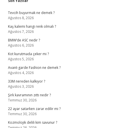
Sidebar
Son Yazılar
Tevcih buyurmak ne demek ?
Ağustos 8, 2026
Kaş kalemi hangi renk olmalı ?
Ağustos 7, 2026
BMW’de ASC nedir ?
Ağustos 6, 2026
Kot kurutmada çeker mi ?
Ağustos 5, 2026
Avant-garde Fashion ne demek ?
Ağustos 4, 2026
33M nereden kalkıyor ?
Ağustos 3, 2026
Şirk kavramının zıttı nedir ?
Temmuz 30, 2026
22 ayar satarken zarar edilir mi ?
Temmuz 30, 2026
Kozmolojik delili kim savunur ?
Temmuz 26, 2026