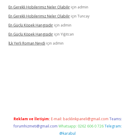
En Gerekli Hobilerimiz Neler Olabilir
için
admin
En Gerekli Hobilerimiz Neler Olabilir
için
Tuncay
En Güçlü Köpek Hangisidir
için
admin
En Güçlü Köpek Hangisidir
için
Yiğitcan
İLk Yerli Roman Neydi
için
admin
iris.org/
betbox
betexper bahis
Reklam ve İletişim:
E-mail:
backlinkpaneli@gmail.com
Teams:
forumhizmeti@gmail.com
Whatsapp: 0262 606 0 726
Telegram:
@karabul