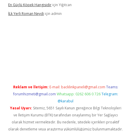
En Güçlü Köpek Hangisidir
için
Yiğitcan
İLk Yerli Roman Neydi
için
admin
etbox
betexper bahis
Reklam ve İletişim:
E-mail:
backlinkpaneli@gmail.com
Teams:
forumhizmeti@gmail.com
Whatsapp: 0262 606 0 726
Telegram:
@karabul
Yasal Uyarı:
Sitemiz, 5651 Sayılı Kanun gereğince Bilgi Teknolojileri
ve İletişim Kurumu (BTK) tarafından onaylanmış bir Yer Sağlayıcı
olarak hizmet vermektedir. Bu nedenle, sitedeki içerikleri proaktif
olarak denetleme veya araştırma yükümlülüğümüz bulunmamaktadır.