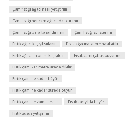
Çam fıstığı ağacı nasıl yetiştirilir
Çam fıstığı her çam ağacında olur mu
Çam fıstığı para kazandırır mı
Çam fıstığı su ister mi
Fıstık ağacı kaç yıl sulanır
Fıstık ağacına gübre nasıl atılır
Fıstık ağacının ömrü kaç yıldır
Fıstık çamı çabuk büyür mü
Fıstık çamı kaç metre arayla dikilir
Fıstık çamı ne kadar büyür
Fıstık çamı ne kadar sürede büyür
Fıstık çamı ne zaman ekilir
Fıstık kaç yılda büyür
Fıstık susuz yetişir mi