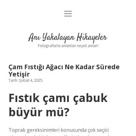
menüyü
Anasayfa
aç
Gizlilik Politikası
Anı Yakalayan Hikayeler
Yasal Uyarı
Fotoğraflarla anlatılan neşeli anılar!
Hakkımızda
Çam Fıstığı Ağacı Ne Kadar Sürede
Yetişir
Tarih: Şubat 4, 2025
Fıstık çamı çabuk
büyür mü?
Toprak gereksinimleri konusunda çok seçici