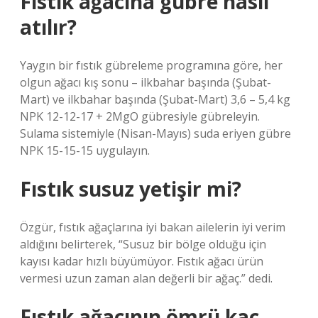
Fıstık ağacına gübre nasıl
atılır?
Yaygın bir fıstık gübreleme programına göre, her
olgun ağacı kış sonu – ilkbahar başında (Şubat-
Mart) ve ilkbahar başında (Şubat-Mart) 3,6 – 5,4 kg
NPK 12-12-17 + 2MgO gübresiyle gübreleyin.
Sulama sistemiyle (Nisan-Mayıs) suda eriyen gübre
NPK 15-15-15 uygulayın.
Fıstık susuz yetişir mi?
Özgür, fıstık ağaçlarına iyi bakan ailelerin iyi verim
aldığını belirterek, “Susuz bir bölge olduğu için
kayısı kadar hızlı büyümüyor. Fıstık ağacı ürün
vermesi uzun zaman alan değerli bir ağaç.” dedi.
Fıstık ağacının ömrü kaç