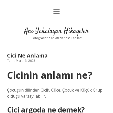
menüyü
Anasayfa
aç
Gizlilik Politikası
Anı Yakalayan Hikayeler
Yasal Uyarı
Fotoğraflarla anlatılan neşeli anılar!
Hakkımızda
Cici Ne Anlama
Tarih: Mart 13, 2025
Cicinin anlamı ne?
Çocuğun dilinden Cicik, Cüce, Çocuk ve Küçük Grup
olduğu varsayılabilir.
Cici argoda ne demek?