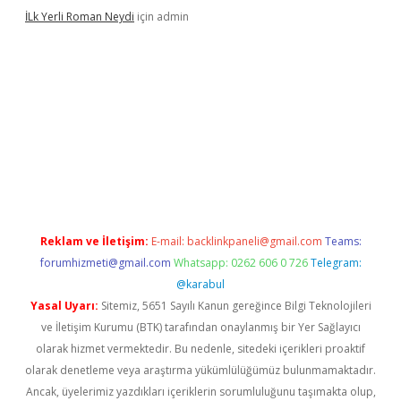
İLk Yerli Roman Neydi
için
admin
etgiris.org/
betbox
betexper bahis
Reklam ve İletişim:
E-mail:
backlinkpaneli@gmail.com
Teams:
forumhizmeti@gmail.com
Whatsapp: 0262 606 0 726
Telegram:
@karabul
Yasal Uyarı:
Sitemiz, 5651 Sayılı Kanun gereğince Bilgi Teknolojileri
ve İletişim Kurumu (BTK) tarafından onaylanmış bir Yer Sağlayıcı
olarak hizmet vermektedir. Bu nedenle, sitedeki içerikleri proaktif
olarak denetleme veya araştırma yükümlülüğümüz bulunmamaktadır.
Ancak, üyelerimiz yazdıkları içeriklerin sorumluluğunu taşımakta olup,