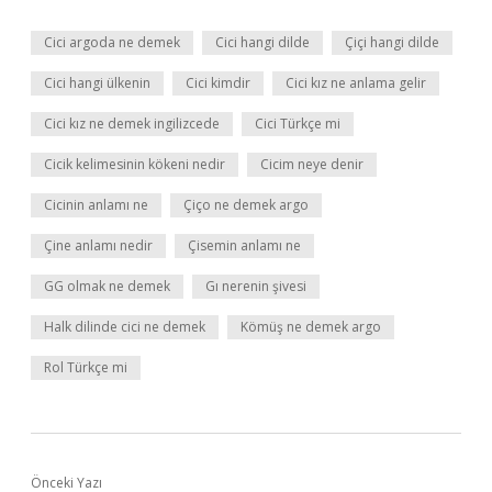
Cici argoda ne demek
Cici hangi dilde
Çiçi hangi dilde
Cici hangi ülkenin
Cici kimdir
Cici kız ne anlama gelir
Cici kız ne demek ingilizcede
Cici Türkçe mi
Cicik kelimesinin kökeni nedir
Cicim neye denir
Cicinin anlamı ne
Çiço ne demek argo
Çine anlamı nedir
Çisemin anlamı ne
GG olmak ne demek
Gı nerenin şivesi
Halk dilinde cici ne demek
Kömüş ne demek argo
Rol Türkçe mi
Önceki Yazı