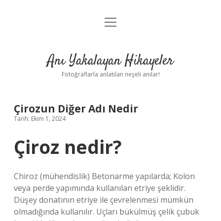
menüyü
Anasayfa
aç
Gizlilik Politikası
Anı Yakalayan Hikayeler
Yasal Uyarı
Fotoğraflarla anlatılan neşeli anılar!
Hakkımızda
Çirozun Diğer Adı Nedir
Tarih: Ekim 1, 2024
Çiroz nedir?
Chiroz (mühendislik) Betonarme yapılarda; Kolon
veya perde yapımında kullanılan etriye şeklidir.
Düşey donatının etriye ile çevrelenmesi mümkün
olmadığında kullanılır. Uçları bükülmüş çelik çubuk