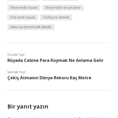
Etriye nedir inşaat
Etriye nedir ne işe yarar
Fret nedir inşaat
Godoş ne demek
Keko ne demek halk dilinde
Önceki Yazı
Rüyada Cebine Para Koymak Ne Anlama Gelir
Sonraki Yazı
Çekiç Atmanın Dünya Rekoru Kaç Metre
Bir yanıt yazın