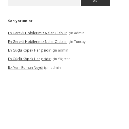
Son yorumlar
En Gerekli Hobilerimiz Neler Olabilir
için
admin
En Gerekli Hobilerimiz Neler Olabilir
için
Tuncay
En Güçlü Köpek Hangisidir
için
admin
En Güçlü Köpek Hangisidir
için
Yiğitcan
İLk Yerli Roman Neydi
için
admin
tgiris.org/
betbox
betexper bahis