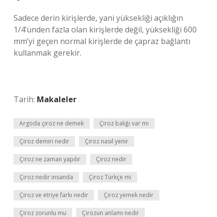
Sadece derin kirişlerde, yani yüksekliği açıklığın
1/4’ünden fazla olan kirişlerde değil, yüksekliği 600
mm’yi geçen normal kirişlerde de çapraz bağlantı
kullanmak gerekir.
Tarih:
Makaleler
Argoda çiroz ne demek
Çiroz balığı var mı
Çiroz demiri nedir
Çiroz nasıl yenir
Çiroz ne zaman yapılır
Çiroz nedir
Çiroz nedir insanda
Çiroz Türkçe mi
Çiroz ve etriye farkı nedir
Çiroz yemek nedir
Çiroz zorunlu mu
Çirozun anlamı nedir