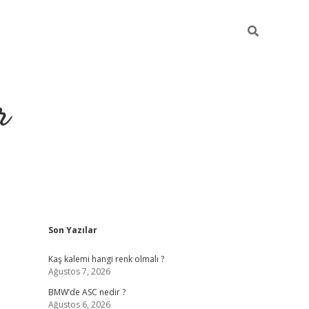
r
Sidebar
Son Yazılar
https://elexbetgiris
Kaş kalemi hangi renk olmalı ?
Ağustos 7, 2026
BMW’de ASC nedir ?
Ağustos 6, 2026