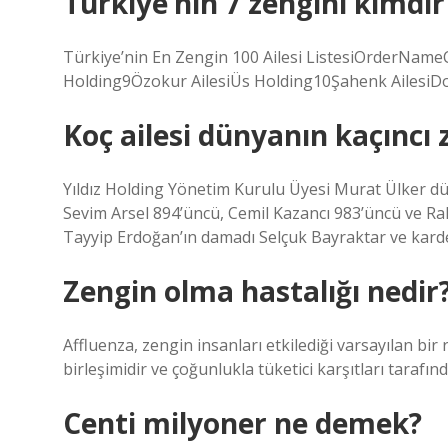
Türkiye’nin 7 zengini kimdir
Türkiye’nin En Zengin 100 Ailesi ListesiOrderNa
Holding9Özokur AilesiÜs Holding10Şahenk AilesiDo
Koç ailesi dünyanın kaçıncı 
Yıldız Holding Yönetim Kurulu Üyesi Murat Ülker düny
Sevim Arsel 894’üncü, Cemil Kazancı 983’üncü ve Ra
Tayyip Erdoğan’ın damadı Selçuk Bayraktar ve kardeşi
Zengin olma hastalığı nedir
Affluenza, zengin insanları etkilediği varsayılan bi
birleşimidir ve çoğunlukla tüketici karşıtları tarafınd
Centi milyoner ne demek?