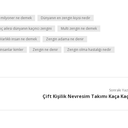
i milyoner ne demek
Dünyanın en zengin kişisi nedir
ç ailesi dünyanın kaçıncı zengini
Multi zengin ne demek
Varlıklı insan ne demek
Zengin adama ne denir
insanlar kimler
Zengin ne denir
Zengin olma hastalığı nedir
Sonraki Yaz
Çift Kişilik Nevresim Takımı Kaça Ka