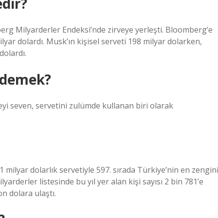
edir?
rg Milyarderler Endeksi’nde zirveye yerleşti. Bloomberg’e
lyar dolardı. Musk’ın kişisel serveti 198 milyar dolarken,
dolardı.
e demek?
eyi seven, servetini zulümde kullanan biri olarak
 milyar dolarlık servetiyle 597. sırada Türkiye’nin en zengin
yarderler listesinde bu yıl yer alan kişi sayısı 2 bin 781’e
on dolara ulaştı.