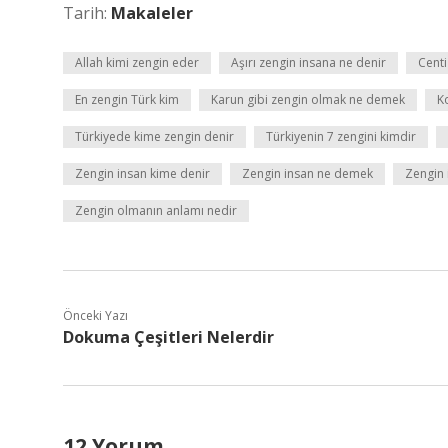
Tarih:
Makaleler
Allah kimi zengin eder
Aşırı zengin insana ne denir
Cent
En zengin Türk kim
Karun gibi zengin olmak ne demek
Ko
Türkiyede kime zengin denir
Türkiyenin 7 zengini kimdir
Zengin insan kime denir
Zengin insan ne demek
Zengin 
Zengin olmanın anlamı nedir
Önceki Yazı
Dokuma Çeşitleri Nelerdir
12 Yorum