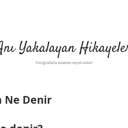
Anı Yakalayan Hikayele
Fotoğraflarla anlatılan neşeli anılar!
a Ne Denir