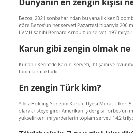
Dünyanın en zengin kişisi n
Bezos, 2021 sonbaharından bu yana ilk kez Bloombe
göre Bezos’un net serveti Pazartesi itibarıyla 200 mi
LVMH sahibi Bernard Arnault’un serveti 197 milyar 
Karun gibi zengin olmak n
Kur’an-ı Kerim’de Karun, serveti, ihtişamı ve övünm
tanımlanmaktadır.
En zengin Türk kim?
Yıldız Holding Yönetim Kurulu Üyesi Murat Ülker, 5,1
olarak listeye girdi. Amerikan iş dergisi Forbes’un mil
yükselirken, milyarderlerin toplam serveti 14,2 trily