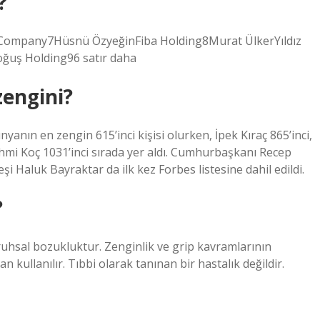
?
meCompany7Hüsnü ÖzyeğinFiba Holding8Murat ÜlkerYıldız
ğuş Holding96 satır daha
zengini?
anın en zengin 615’inci kişisi olurken, İpek Kıraç 865’inci,
hmi Koç 1031’inci sırada yer aldı. Cumhurbaşkanı Recep
 Haluk Bayraktar da ilk kez Forbes listesine dahil edildi.
?
r ruhsal bozukluktur. Zenginlik ve grip kavramlarının
an kullanılır. Tıbbi olarak tanınan bir hastalık değildir.