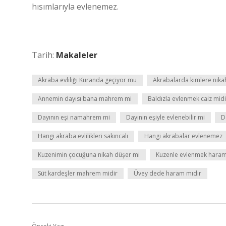
hısımlarıyla evlenemez.
Tarih:
Makaleler
Akraba evliliği Kuranda geçiyor mu
Akrabalarda kimlere nik
Annemin dayısı bana mahrem mi
Baldızla evlenmek caiz midi
Dayının eşi namahrem mi
Dayının eşiyle evlenebilir mi
D
Hangi akraba evlilikleri sakıncalı
Hangi akrabalar evlenemez
Kuzenimin çocuğuna nikah düşer mi
Kuzenle evlenmek haram
Süt kardeşler mahrem midir
Üvey dede haram mıdır