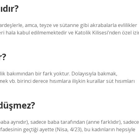
dır?
ardeşlerle, amca, teyze ve sütanne gibi akrabalarla evlilikler
eri hala kabul edilmemektedir ve Katolik Kilisesi’nden özel izi
r?
zlilik bakımından bir fark yoktur. Dolayısıyla bakmak,
 vb. birinci derece hısımlara ilişkin kurallar süt hısımları
 düşmez?
aba aynıdır), sadece baba tarafından (anne farklıdır), sadece
ifadesinin geçtiği ayette (Nisa, 4/23), bu kadınların hepsiyle