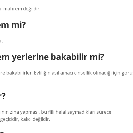
er mahrem değildir.
em mi?
r.
em yerlerine bakabilir mi?
re bakabilirler. Evliliğin asıl amacı cinsellik olmadığı için görü
r?
nin zina yapması, bu fiili helal saymadıkları sürece
icidir, kalıcı değildir.