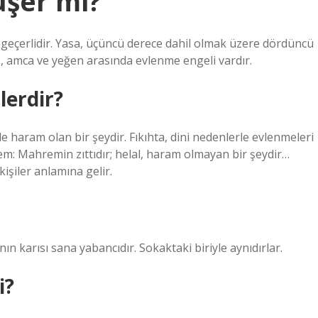
üşer mi?
 geçerlidir. Yasa, üçüncü derece dahil olmak üzere dördüncü
e, amca ve yeğen arasında evlenme engeli vardır.
erdir?
e haram olan bir şeydir. Fıkıhta, dini nedenlerle evlenmeleri
em: Mahremin zıttıdır; helal, haram olmayan bir şeydir…
işiler anlamına gelir.
 karısı sana yabancıdır. Sokaktaki biriyle aynıdırlar.
i?