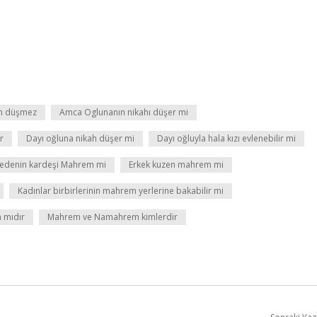
ah düşmez
Amca Oglunanın nikahı düşer mi
r
Dayı oğluna nikah düşer mi
Dayı oğluyla hala kızı evlenebilir mi
edenin kardeşi Mahrem mi
Erkek kuzen mahrem mi
Kadınlar birbirlerinin mahrem yerlerine bakabilir mi
 mıdır
Mahrem ve Namahrem kimlerdir