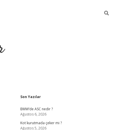
r
Sidebar
Son Yazılar
https://elexbetgir
BMW’de ASC nedir ?
Ağustos 6, 2026
Kot kurutmada çeker mi ?
Ağustos 5, 2026