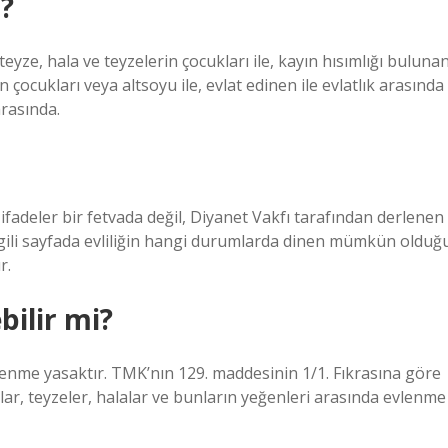
i?
yze, hala ve teyzelerin çocukları ile, kayın hısımlığı buluna
in çocukları veya altsoyu ile, evlat edinen ile evlatlık arasında
arasında.
deler bir fetvada değil, Diyanet Vakfı tarafından derlenen
 İlgili sayfada evliliğin hangi durumlarda dinen mümkün olduğ
r.
bilir mi?
lenme yasaktır. TMK’nın 129. maddesinin 1/1. Fıkrasına göre
lar, teyzeler, halalar ve bunların yeğenleri arasında evlenme