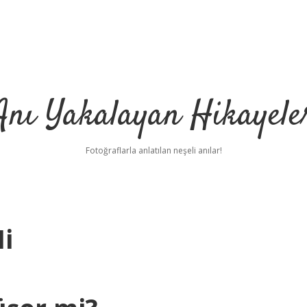
Anı Yakalayan Hikayele
Fotoğraflarla anlatılan neşeli anılar!
i