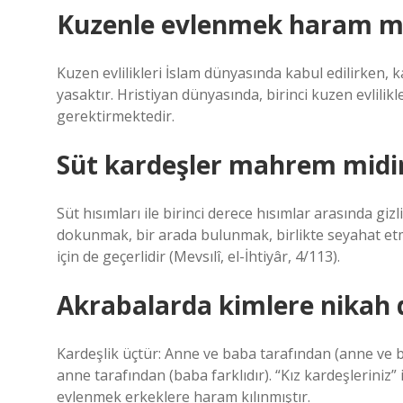
Kuzenle evlenmek haram mı
Kuzen evlilikleri İslam dünyasında kabul edilirken, k
yasaktır. Hristiyan dünyasında, birinci kuzen evlilikl
gerektirmektedir.
Süt kardeşler mahrem midi
Süt hısımları ile birinci derece hısımlar arasında gi
dokunmak, bir arada bulunmak, birlikte seyahat etmek
için de geçerlidir (Mevsılî, el-İhtiyâr, 4/113).
Akrabalarda kimlere nikah
Kardeşlik üçtür: Anne ve baba tarafından (anne ve b
anne tarafından (baba farklıdır). “Kız kardeşleriniz” 
evlenmek erkeklere haram kılınmıştır.