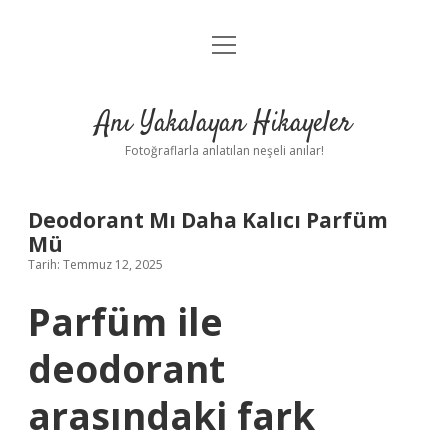
menüyü
Anasayfa
aç
Gizlilik Politikası
Anı Yakalayan Hikayeler
Yasal Uyarı
Fotoğraflarla anlatılan neşeli anılar!
Hakkımızda
Deodorant Mı Daha Kalıcı Parfüm
Mü
Tarih: Temmuz 12, 2025
Parfüm ile
deodorant
arasındaki fark