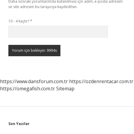
Daha sonraki yorumlarımda kullanılması için adım, e-posta adresim
ve site adresim bu tarayıcıya kaydedilsin.
10 - 4 kaçtır?
*
https://www.dansforum.com.tr
https://ozdenrentacar.com.tr
https://omegafish.com.tr
Sitemap
Sidebar
Son Yazılar