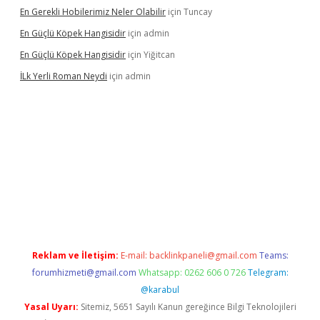
En Gerekli Hobilerimiz Neler Olabilir
için
Tuncay
En Güçlü Köpek Hangisidir
için
admin
En Güçlü Köpek Hangisidir
için
Yiğitcan
İLk Yerli Roman Neydi
için
admin
iris.org/
betbox
betexper bahis
Reklam ve İletişim:
E-mail:
backlinkpaneli@gmail.com
Teams:
forumhizmeti@gmail.com
Whatsapp: 0262 606 0 726
Telegram:
@karabul
Yasal Uyarı:
Sitemiz, 5651 Sayılı Kanun gereğince Bilgi Teknolojileri