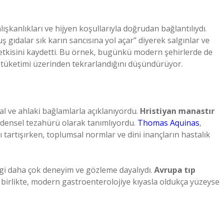
lışkanlıkları ve hijyen koşullarıyla doğrudan bağlantılıydı.
ş gıdalar sık karın sancısına yol açar” diyerek salgınlar ve
etkisini kaydetti. Bu örnek, bugünkü modern şehirlerde de
da tüketimi üzerinden tekrarlandığını düşündürüyor.
al ve ahlaki bağlamlarla açıklanıyordu.
Hristiyan manastır
 bedensel tezahürü olarak tanımlıyordu.
Thomas Aquinas
,
 tartışırken, toplumsal normlar ve dini inançların hastalık
 bilgi daha çok deneyim ve gözleme dayalıydı.
Avrupa tıp
a birlikte, modern gastroenterolojiye kıyasla oldukça yüzeyse