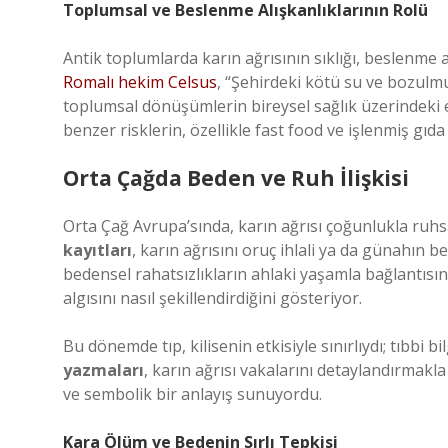
Toplumsal ve Beslenme Alışkanlıklarının Rolü
Antik toplumlarda karın ağrısının sıklığı, beslenme a
Romalı hekim Celsus
, “Şehirdeki kötü su ve bozulmu
toplumsal dönüşümlerin bireysel sağlık üzerindeki 
benzer risklerin, özellikle fast food ve işlenmiş gı
Orta Çağda Beden ve Ruh İlişkisi
Orta Çağ Avrupa’sında, karın ağrısı çoğunlukla ruhs
kayıtları
, karın ağrısını oruç ihlali ya da günahın
bedensel rahatsızlıkların ahlaki yaşamla bağlantısını
algısını nasıl şekillendirdiğini gösteriyor.
Bu dönemde tıp, kilisenin etkisiyle sınırlıydı; tıbbi
yazmaları
, karın ağrısı vakalarını detaylandırmakl
ve sembolik bir anlayış sunuyordu.
Kara Ölüm ve Bedenin Sırlı Tepkisi