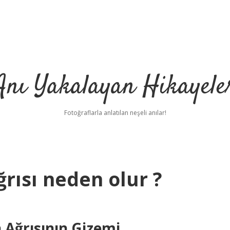
Anı Yakalayan Hikayele
Fotoğraflarla anlatılan neşeli anılar!
rısı neden olur ?
Ağrısının Gizemi