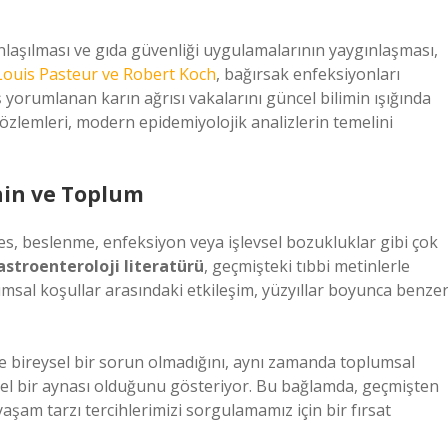
anlaşılması ve gıda güvenliği uygulamalarının yaygınlaşması,
Louis Pasteur ve Robert Koch
, bağırsak enfeksiyonları
ş yorumlanan karın ağrısı vakalarını güncel bilimin ışığında
özlemleri, modern epidemiyolojik analizlerin temelini
hin ve Toplum
res, beslenme, enfeksiyon veya işlevsel bozukluklar gibi çok
stroenteroloji literatürü
, geçmişteki tıbbi metinlerle
lumsal koşullar arasındaki etkileşim, yüzyıllar boyunca benze
ce bireysel bir sorun olmadığını, aynı zamanda toplumsal
hsel bir aynası olduğunu gösteriyor. Bu bağlamda, geçmişten
aşam tarzı tercihlerimizi sorgulamamız için bir fırsat