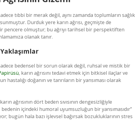
sadece tıbbi bir merak değil, aynı zamanda toplumların sağlık
 sunmuştur. Durduk yere karın ağrısı, geçmişte de
r pencere olmuştur; bu ağrıyı tarihsel bir perspektiften
mlamamıza olanak tanır.
 Yaklaşımlar
sadece bedensel bir sorun olarak değil, ruhsal ve mistik bir
Papirüsü
, karın ağrısını tedavi etmek için bitkisel ilaçlar ve
umun hastalığı doğanın ve tanrıların bir yansıması olarak
karın ağrısının dört beden sıvısının dengesizliğiyle
sı, bedenin içindeki humoral uyumsuzluğun bir yansımasıdır”
yor; bugün hala bazı işlevsel bağırsak bozukluklarının stres