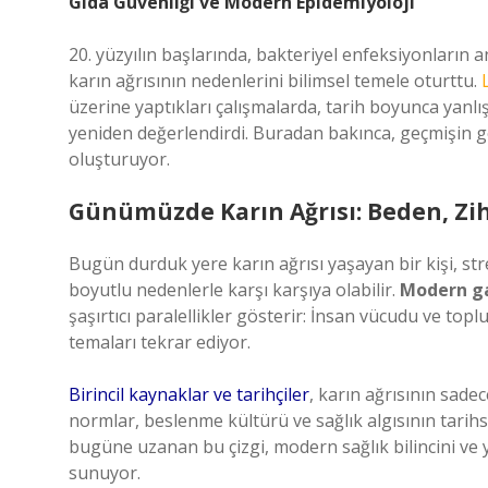
Gıda Güvenliği ve Modern Epidemiyoloji
20. yüzyılın başlarında, bakteriyel enfeksiyonların 
karın ağrısının nedenlerini bilimsel temele oturttu.
üzerine yaptıkları çalışmalarda, tarih boyunca yanlı
yeniden değerlendirdi. Buradan bakınca, geçmişin g
oluşturuyor.
Günümüzde Karın Ağrısı: Beden, Zi
Bugün durduk yere karın ağrısı yaşayan bir kişi, st
boyutlu nedenlerle karşı karşıya olabilir.
Modern ga
şaşırtıcı paralellikler gösterir: İnsan vücudu ve top
temaları tekrar ediyor.
Birincil kaynaklar ve tarihçiler
, karın ağrısının sade
normlar, beslenme kültürü ve sağlık algısının tari
bugüne uzanan bu çizgi, modern sağlık bilincini ve y
sunuyor.