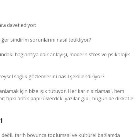
ara davet ediyor:
ğer sindirim sorunlarını nasıl tetikliyor?
ındaki bağlantıya dair anlayışı, modern stres ve psikolojik
eysel sağlık gözlemlerini nasıl şekillendiriyor?
nlamak için bize ışık tutuyor. Her karın sızlaması, hem
r; tıpkı antik papirüslerdeki yazılar gibi, bugün de dikkatle
i
rı değil, tarih boyunca toplumsal ve kültürel bağlamda