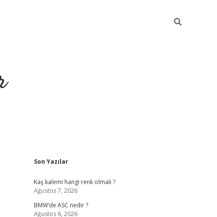
r
Sidebar
Son Yazılar
https://elexbetgiri
Kaş kalemi hangi renk olmalı ?
Ağustos 7, 2026
BMW’de ASC nedir ?
Ağustos 6, 2026