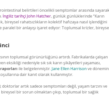
trointestinal belirtileri öncelikli semptomlar arasında sayara
ı.
İngiliz tarihçi John Hatcher
, günlük günlüklerinde “Karın
k, bireysel rahatsızlıkların kolektif hafızaya nasıl işlendiğini
aralel bir anlayışı işaret ediyor: Toplumsal krizler, bireyse
inci
rısının toplumsal görünürlüğünü artırdı. Fabrikalarda çalışan
yen eksikliği nedeniyle sık sık karın şikâyetleri yaşaması,
raporları
ile belgelenmiştir.
Jane Ellen Harrison
ve dönemin
 koşullarına dair kanıt olarak kullanmıştır.
i; doktorlar artık sadece semptomları değil, yaşam tarzını ve
 bireysel bir sorun olmaktan çıkıp, toplumsal bir sağlık