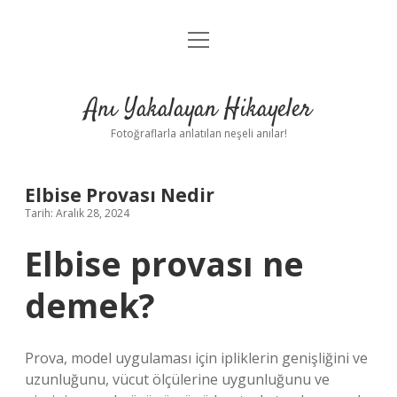
menüyü
Anasayfa
aç
Gizlilik Politikası
Anı Yakalayan Hikayeler
Yasal Uyarı
Fotoğraflarla anlatılan neşeli anılar!
Hakkımızda
Elbise Provası Nedir
Tarih: Aralık 28, 2024
Elbise provası ne
demek?
Prova, model uygulaması için ipliklerin genişliğini ve
uzunluğunu, vücut ölçülerine uygunluğunu ve