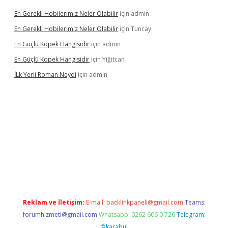
En Gerekli Hobilerimiz Neler Olabilir
için
admin
En Gerekli Hobilerimiz Neler Olabilir
için
Tuncay
En Güçlü Köpek Hangisidir
için
admin
En Güçlü Köpek Hangisidir
için
Yiğitcan
İLk Yerli Roman Neydi
için
admin
tgiris.org/
betbox
betexper bahis
Reklam ve İletişim:
E-mail:
backlinkpaneli@gmail.com
Teams:
forumhizmeti@gmail.com
Whatsapp: 0262 606 0 726
Telegram:
@karabul