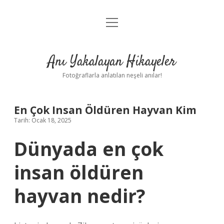
menüyü
Anasayfa
aç
Gizlilik Politikası
Anı Yakalayan Hikayeler
Yasal Uyarı
Fotoğraflarla anlatılan neşeli anılar!
Hakkımızda
En Çok Insan Öldüren Hayvan Kim
Tarih: Ocak 18, 2025
Dünyada en çok
insan öldüren
hayvan nedir?