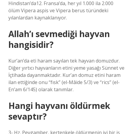
Hindistan’da12. Fransa’da, her yıl 1.000 ila 2.000
ölüm Vipera aspis ve Vipera berus türündeki
yılanlardan kaynaklanıyor.
Allah’ı sevmediği hayvan
hangisidir?
Kur’an’da eti haram sayılan tek hayvan domuzdur.
Diğer yırtıcı hayvanların etini yeme yasağı Sünnet ve
İçtihada dayanmaktadır. Kur’an domuz etini haram
ilan ettiğinde onu “fısk” (el-Mâide 5/3) ve “rics” (el-
En’am 6/145) olarak tanımlar.
Hangi hayvanı öldürmek
sevaptır?
3- Hz. Peygamber, kertenkele öldürmenin iyi bir iş