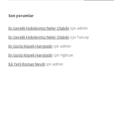
Son yorumlar
En Gerekli Hobilerimiz Neler Olabilir
için
admin
En Gerekli Hobilerimiz Neler Olabilir
için
Tuncay
En Güçlü Köpek Hangisidir
için
admin
En Güçlü Köpek Hangisidir
için
Yiğitcan
İLk Yerli Roman Neydi
için
admin
ris.org/
betbox
betexper bahis