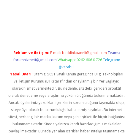
iris.org/
betbox
betexper bahis
Reklam ve İletişim:
E-mail:
backlinkpaneli@gmail.com
Teams:
forumhizmeti@gmail.com
Whatsapp: 0262 606 0 726
Telegram:
@karabul
Yasal Uyarı:
Sitemiz, 5651 Sayılı Kanun gereğince Bilgi Teknolojileri
ve İletişim Kurumu (BTK) tarafından onaylanmış bir Yer Sağlayıcı
olarak hizmet vermektedir. Bu nedenle, sitedeki içerikleri proaktif
olarak denetleme veya araştırma yükümlülüğümüz bulunmamaktadır.
Ancak, üyelerimiz yazdıkları içeriklerin sorumluluğunu taşımakta olup,
siteye üye olarak bu sorumluluğu kabul etmiş sayılırlar. Bu internet
sitesi, herhangi bir marka, kurum veya şahıs şirketi ile hiçbir bağlantısı
bulunmamaktadır. Sitede yalnızca kendi hazırladığımız makaleler
paylaşılmaktadır. Burada yer alan içerikler haber niteliği taşımamakta