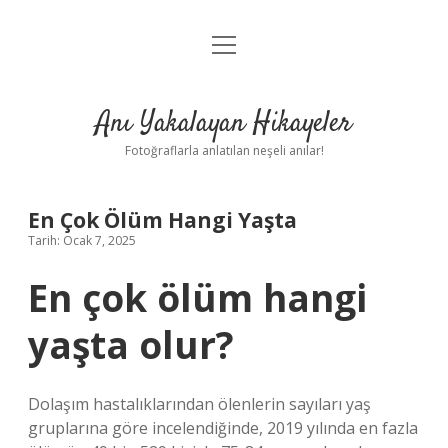
menüyü
Anasayfa
aç
Gizlilik Politikası
Anı Yakalayan Hikayeler
Yasal Uyarı
Fotoğraflarla anlatılan neşeli anılar!
Hakkımızda
En Çok Ölüm Hangi Yaşta
Tarih: Ocak 7, 2025
En çok ölüm hangi
yaşta olur?
Dolaşım hastalıklarından ölenlerin sayıları yaş
gruplarına göre incelendiğinde, 2019 yılında en fazla