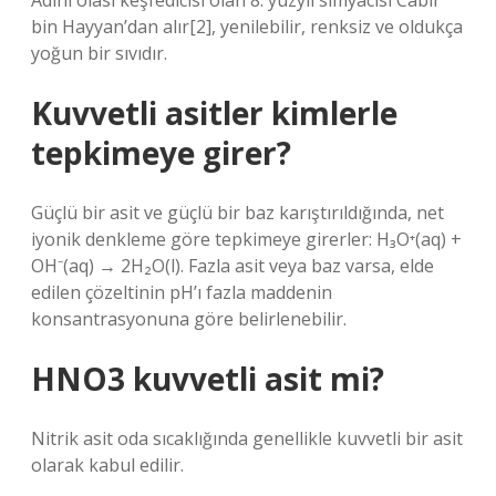
Adını olası keşfedicisi olan 8. yüzyıl simyacısı Cabir
bin Hayyan’dan alır[2], yenilebilir, renksiz ve oldukça
yoğun bir sıvıdır.
Kuvvetli asitler kimlerle
tepkimeye girer?
Güçlü bir asit ve güçlü bir baz karıştırıldığında, net
iyonik denkleme göre tepkimeye girerler: H₃O⁺(aq) +
OH⁻(aq) → 2H₂O(l). Fazla asit veya baz varsa, elde
edilen çözeltinin pH’ı fazla maddenin
konsantrasyonuna göre belirlenebilir.
HNO3 kuvvetli asit mi?
Nitrik asit oda sıcaklığında genellikle kuvvetli bir asit
olarak kabul edilir.