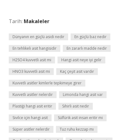
Tarih:
Makaleler
Dünyanın en güçlü asidi nedir
En güçlü baz nedir
En tehlikeli asit hangisidir
En zararlı madde nedir
H2SO4 kuvvetli asit mi
Hangi asit neye iyi gelir
HNO3 kuvvetli asit mi
Kaç çeşit asit vardır
Kuvvetli asitler kimlerle tepkimeye girer
Kuvvetli asitler nelerdir
Limonda hangi asit var
Plastiği hangi asit eritir
Sihirli asit nedir
Sivilce için hangi asit
Sülfürik asit insan eritir mi
Süper asitler nelerdir
Tuz ruhu kezzap mı