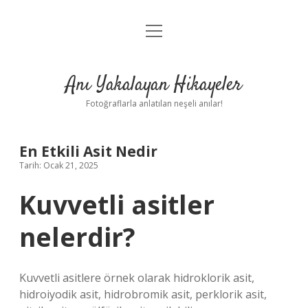
menüyü
Anasayfa
aç
Gizlilik Politikası
Anı Yakalayan Hikayeler
Yasal Uyarı
Fotoğraflarla anlatılan neşeli anılar!
Hakkımızda
En Etkili Asit Nedir
Tarih: Ocak 21, 2025
Kuvvetli asitler
nelerdir?
Kuvvetli asitlere örnek olarak hidroklorik asit,
hidroiyodik asit, hidrobromik asit, perklorik asit,