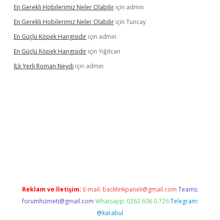
En Gerekli Hobilerimiz Neler Olabilir
için
admin
En Gerekli Hobilerimiz Neler Olabilir
için
Tuncay
En Güçlü Köpek Hangisidir
için
admin
En Güçlü Köpek Hangisidir
için
Yiğitcan
İLk Yerli Roman Neydi
için
admin
tgiris.org/
betbox
betexper bahis
Reklam ve İletişim:
E-mail:
backlinkpaneli@gmail.com
Teams:
forumhizmeti@gmail.com
Whatsapp: 0262 606 0 726
Telegram:
@karabul