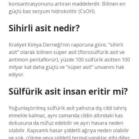
konsantrasyonunu artıran maddelerdir. Bilinen en
güçlü baz sezyum hidroksittir (CsOH).
Sihirli asit nedir?
Kraliyet Kimya Derneği’nin raporuna göre, “sihirli
asit” olarak bilinen süper asit (florosülfürik asit ve
antimon pentaflorür), yüzde 100 sülfürik asitten 100
milyar kat daha güçlü ve “süper asit” unvanını hak
ediyor.
Sülfürik asit insan eritir mi?
Yoğunlaştırılmış sülfürik asit yalnızca dış cildi tahriş
etmekle kalmaz, aynı zamanda cildin altındaki kas
dokusuna da nüfuz edebilir ve aşırı hasara neden
olabilir. Kapsamlı hasar şiddetli ağrıya neden olabilir
ve şok, çökme veya şiddetli termal yanıklar gibi diğer