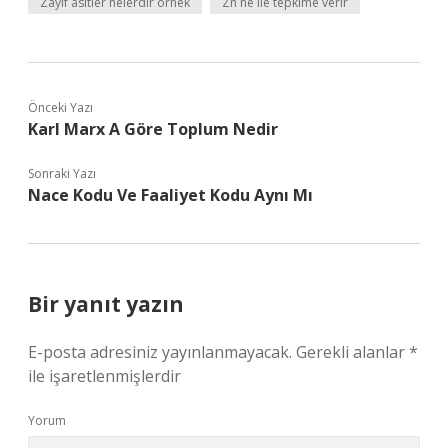
Zayıf asitler nelerdir örnek
Zn ne ile tepkime verir
Önceki Yazı
Karl Marx A Göre Toplum Nedir
Sonraki Yazı
Nace Kodu Ve Faaliyet Kodu Aynı Mı
Bir yanıt yazın
E-posta adresiniz yayınlanmayacak.
Gerekli alanlar
*
ile işaretlenmişlerdir
Yorum