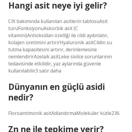
Hangi asit neye iyi gelir?
Cilt bakımında kullanılan asitlerin tablosuAsit
türüFonksiyonuAskorbik asit (C
vitamini)Antioksidan özelliği ile cildi aydınlatır,
kolajen üretimini artırırHyaluronik asitCildin su
tutma kapasitesini artırır, derinlemesine
nemlendirirAzelaik asitLeke sivilce sorunlarının
tedavisinde etkilidir, yaz aylarında güvenle
kullanılabilir3 satır daha
Dünyanın en güçlü asidi
nedir?
Floroantimonik asitAdlandırmaMoleküler kütle236.
Zn ne ile tepkime verir?