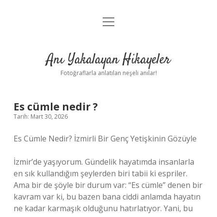
menüyü
Anasayfa
aç
Gizlilik Politikası
Anı Yakalayan Hikayeler
Yasal Uyarı
Fotoğraflarla anlatılan neşeli anılar!
Hakkımızda
Es cümle nedir ?
Tarih: Mart 30, 2026
Es Cümle Nedir? İzmirli Bir Genç Yetişkinin Gözüyle
İzmir’de yaşıyorum. Gündelik hayatımda insanlarla
en sık kullandığım şeylerden biri tabii ki espriler.
Ama bir de şöyle bir durum var: “Es cümle” denen bir
kavram var ki, bu bazen bana ciddi anlamda hayatın
ne kadar karmaşık olduğunu hatırlatıyor. Yani, bu