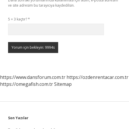
Daha sonraki yorumlarımda kullanılması için adım, e-posta adresim
ve site adresim bu tarayıcıya kaydedilsin.
5 + 3 kaçtır?
*
https://www.dansforum.com.tr
https://ozdenrentacar.com.tr
https://omegafish.com.tr
Sitemap
Sidebar
Son Yazılar