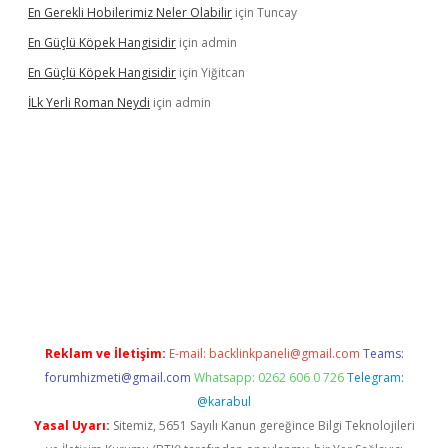
En Gerekli Hobilerimiz Neler Olabilir
için
Tuncay
En Güçlü Köpek Hangisidir
için
admin
En Güçlü Köpek Hangisidir
için
Yiğitcan
İLk Yerli Roman Neydi
için
admin
tgiris.org/
betbox
betexper bahis
Reklam ve İletişim:
E-mail:
backlinkpaneli@gmail.com
Teams:
forumhizmeti@gmail.com
Whatsapp: 0262 606 0 726
Telegram:
@karabul
Yasal Uyarı:
Sitemiz, 5651 Sayılı Kanun gereğince Bilgi Teknolojileri