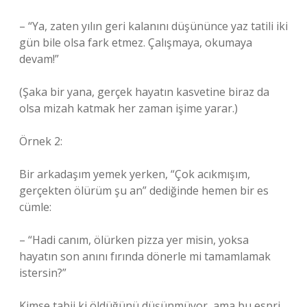
– “Ya, zaten yılın geri kalanını düşününce yaz tatili iki
gün bile olsa fark etmez. Çalışmaya, okumaya
devam!”
(Şaka bir yana, gerçek hayatın kasvetine biraz da
olsa mizah katmak her zaman işime yarar.)
Örnek 2:
Bir arkadaşım yemek yerken, “Çok acıkmışım,
gerçekten ölürüm şu an” dediğinde hemen bir es
cümle:
– “Hadi canım, ölürken pizza yer misin, yoksa
hayatın son anını fırında dönerle mi tamamlamak
istersin?”
Kimse tabii ki öldüğünü düşünmüyor, ama bu espri