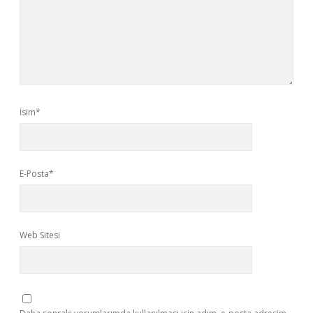
İsim*
E-Posta*
Web Sitesi