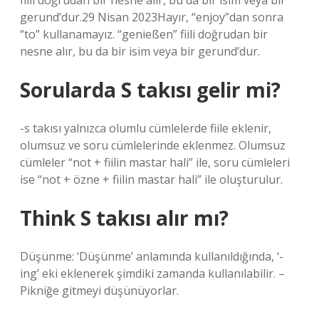
fiili doğrudan bir nesne alır, bu da bir isim veya bir
gerund’dur.29 Nisan 2023Hayır, “enjoy”dan sonra
“to” kullanamayız. “genießen” fiili doğrudan bir
nesne alır, bu da bir isim veya bir gerund’dur.
Sorularda S takısı gelir mi?
-s takısı yalnızca olumlu cümlelerde fiile eklenir,
olumsuz ve soru cümlelerinde eklenmez. Olumsuz
cümleler “not + fiilin mastar hali” ile, soru cümleleri
ise “not + özne + fiilin mastar hali” ile oluşturulur.
Think S takısı alır mı?
Düşünme: ‘Düşünme’ anlamında kullanıldığında, ‘-
ing’ eki eklenerek şimdiki zamanda kullanılabilir. –
Pikniğe gitmeyi düşünüyorlar.