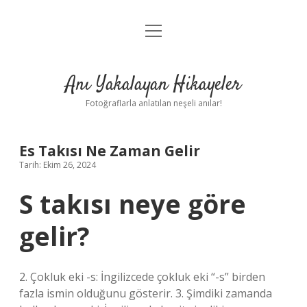
menüyü
Anasayfa
aç
Gizlilik Politikası
Anı Yakalayan Hikayeler
Yasal Uyarı
Fotoğraflarla anlatılan neşeli anılar!
Hakkımızda
Es Takısı Ne Zaman Gelir
Tarih: Ekim 26, 2024
S takısı neye göre
gelir?
2. Çokluk eki -s: İngilizcede çokluk eki “-s” birden
fazla ismin olduğunu gösterir. 3. Şimdiki zamanda