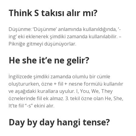
Think S takısı alır mı?
Düşünme: ‘Düşünme’ anlamında kullanıldığında, ‘-
ing’ eki eklenerek şimdiki zamanda kullanılabilir. –
Pikniğe gitmeyi düşünüyorlar.
He she it’e ne gelir?
İngilizcede şimdiki zamanda olumlu bir cümle
oluştururken, özne + fiil + nesne formülü kullanılır
ve aşağıdaki kurallara uyulur. I, You, We, They
öznelerinde fiil ek almaz. 3. tekil özne olan He, She,
It’te fiil “-s” ekini alır.
Day by day hangi tense?