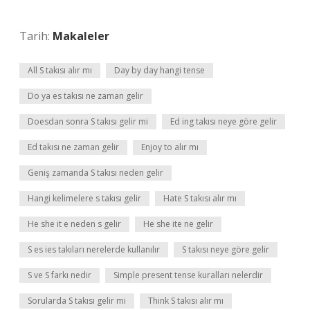
Tarih:
Makaleler
All S takısı alır mı
Day by day hangi tense
Do ya es takısı ne zaman gelir
Doesdan sonra S takısı gelir mi
Ed ing takısı neye göre gelir
Ed takısı ne zaman gelir
Enjoy to alır mı
Geniş zamanda S takısı neden gelir
Hangi kelimelere s takısı gelir
Hate S takısı alır mı
He she it e neden s gelir
He she ite ne gelir
S es ies takıları nerelerde kullanılır
S takısı neye göre gelir
S ve S farkı nedir
Simple present tense kuralları nelerdir
Sorularda S takısı gelir mi
Think S takısı alır mı