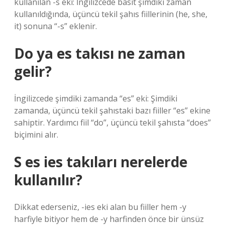
kullanılan -s eki: İngilizcede basit şimdiki zaman
kullanıldığında, üçüncü tekil şahıs fiillerinin (he, she,
it) sonuna “-s” eklenir.
Do ya es takısı ne zaman
gelir?
İngilizcede şimdiki zamanda “es” eki: Şimdiki
zamanda, üçüncü tekil şahıstaki bazı fiiller “es” ekine
sahiptir. Yardımcı fiil “do”, üçüncü tekil şahısta “does”
biçimini alır.
S es ies takıları nerelerde
kullanılır?
Dikkat ederseniz, -ies eki alan bu fiiller hem -y
harfiyle bitiyor hem de -y harfinden önce bir ünsüz