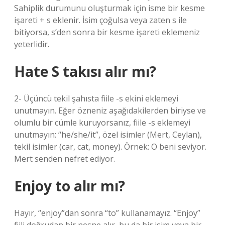
Sahiplik durumunu oluşturmak için isme bir kesme
işareti + s eklenir. İsim çoğulsa veya zaten s ile
bitiyorsa, s’den sonra bir kesme işareti eklemeniz
yeterlidir.
Hate S takısı alır mı?
2- Üçüncü tekil şahısta fiile -s ekini eklemeyi
unutmayın. Eğer özneniz aşağıdakilerden biriyse ve
olumlu bir cümle kuruyorsanız, fiile -s eklemeyi
unutmayın: “he/she/it”, özel isimler (Mert, Ceylan),
tekil isimler (car, cat, money). Örnek: O beni seviyor.
Mert senden nefret ediyor.
Enjoy to alır mı?
Hayır, “enjoy”dan sonra “to” kullanamayız. “Enjoy”