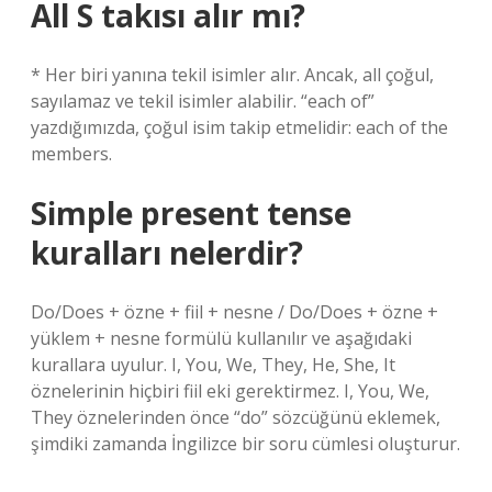
All S takısı alır mı?
* Her biri yanına tekil isimler alır. Ancak, all çoğul,
sayılamaz ve tekil isimler alabilir. “each of”
yazdığımızda, çoğul isim takip etmelidir: each of the
members.
Simple present tense
kuralları nelerdir?
Do/Does + özne + fiil + nesne / Do/Does + özne +
yüklem + nesne formülü kullanılır ve aşağıdaki
kurallara uyulur. I, You, We, They, He, She, It
öznelerinin hiçbiri fiil eki gerektirmez. I, You, We,
They öznelerinden önce “do” sözcüğünü eklemek,
şimdiki zamanda İngilizce bir soru cümlesi oluşturur.