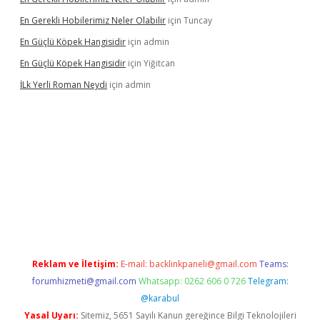
En Gerekli Hobilerimiz Neler Olabilir
için
Tuncay
En Güçlü Köpek Hangisidir
için
admin
En Güçlü Köpek Hangisidir
için
Yiğitcan
İLk Yerli Roman Neydi
için
admin
iris.org/
betbox
betexper bahis
Reklam ve İletişim:
E-mail:
backlinkpaneli@gmail.com
Teams:
forumhizmeti@gmail.com
Whatsapp: 0262 606 0 726
Telegram:
@karabul
Yasal Uyarı:
Sitemiz, 5651 Sayılı Kanun gereğince Bilgi Teknolojileri