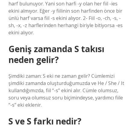
harf bulunuyor. Yani son harfi -y olan her fiil -ies
ekini almıyor. Eğer -y fiilinin son harfinden önce bir
ünlü harf varsa fiil -s ekini alıyor. 2- Fiil -o, -ch, -s, -
sh, -x, -z harflerinden herhangi biriyle bitiyorsa -es
ekini alıyor.
Geniş zamanda S takısı
neden gelir?
Şimdiki zaman: S eki ne zaman gelir? Cümlemizi
şimdiki zamanda oluşturduğumuzda ve He / She / It
kullandığımızda, fiil “-s” ekini alır. Cümle olumsuz,
soru veya olumsuz soru biçimindeyse, yardımcı fiile
“-s” eki eklenir.
S ve S farkı nedir?