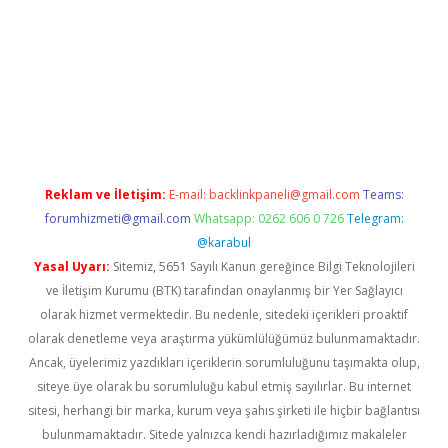
box
betexper bahis
Reklam ve İletişim:
E-mail:
backlinkpaneli@gmail.com
Teams:
forumhizmeti@gmail.com
Whatsapp: 0262 606 0 726
Telegram:
@karabul
Yasal Uyarı:
Sitemiz, 5651 Sayılı Kanun gereğince Bilgi Teknolojileri
ve İletişim Kurumu (BTK) tarafından onaylanmış bir Yer Sağlayıcı
olarak hizmet vermektedir. Bu nedenle, sitedeki içerikleri proaktif
olarak denetleme veya araştırma yükümlülüğümüz bulunmamaktadır.
Ancak, üyelerimiz yazdıkları içeriklerin sorumluluğunu taşımakta olup,
siteye üye olarak bu sorumluluğu kabul etmiş sayılırlar. Bu internet
sitesi, herhangi bir marka, kurum veya şahıs şirketi ile hiçbir bağlantısı
bulunmamaktadır. Sitede yalnızca kendi hazırladığımız makaleler