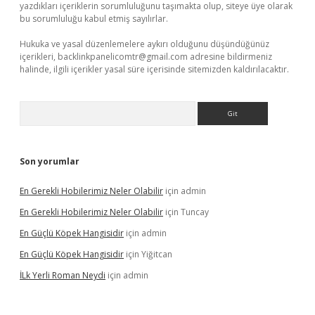
yazdıkları içeriklerin sorumluluğunu taşımakta olup, siteye üye olarak
bu sorumluluğu kabul etmiş sayılırlar.
Hukuka ve yasal düzenlemelere aykırı olduğunu düşündüğünüz
içerikleri,
backlinkpanelicomtr@gmail.com
adresine bildirmeniz
halinde, ilgili içerikler yasal süre içerisinde sitemizden kaldırılacaktır.
Arama
Son yorumlar
En Gerekli Hobilerimiz Neler Olabilir
için
admin
En Gerekli Hobilerimiz Neler Olabilir
için
Tuncay
En Güçlü Köpek Hangisidir
için
admin
En Güçlü Köpek Hangisidir
için
Yiğitcan
İLk Yerli Roman Neydi
için
admin