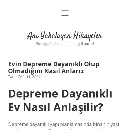
menüyü
Anasayfa
aç
Gizlilik Politikası
Anı Yakalayan Hikayeler
Yasal Uyarı
Fotoğraflarla anlatılan neşeli anılar!
Hakkımızda
Evin Depreme Dayanıklı Olup
Olmadığını Nasıl Anlarız
Tarih: Eylül 11, 2024
Depreme Dayanıklı
Ev Nasıl Anlaşilir?
Depreme dayanıklı yapı planlamasında binanın yaşı