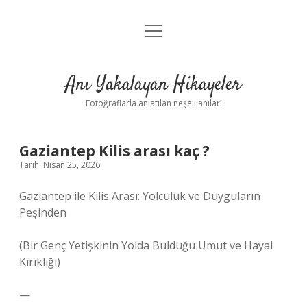
menüyü
Anasayfa
aç
Gizlilik Politikası
Anı Yakalayan Hikayeler
Yasal Uyarı
Fotoğraflarla anlatılan neşeli anılar!
Hakkımızda
Gaziantep Kilis arası kaç ?
Tarih: Nisan 25, 2026
Gaziantep ile Kilis Arası: Yolculuk ve Duyguların
Peşinden
(Bir Genç Yetişkinin Yolda Bulduğu Umut ve Hayal
Kırıklığı)
—