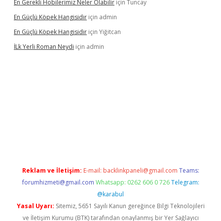
En Gerekli Hobilerimiz Neler Olabilir
için
Tuncay
En Güçlü Köpek Hangisidir
için
admin
En Güçlü Köpek Hangisidir
için
Yiğitcan
İLk Yerli Roman Neydi
için
admin
tgiris.org/
betbox
betexper bahis
Reklam ve İletişim:
E-mail:
backlinkpaneli@gmail.com
Teams:
forumhizmeti@gmail.com
Whatsapp: 0262 606 0 726
Telegram:
@karabul
Yasal Uyarı:
Sitemiz, 5651 Sayılı Kanun gereğince Bilgi Teknolojileri
ve İletişim Kurumu (BTK) tarafından onaylanmış bir Yer Sağlayıcı