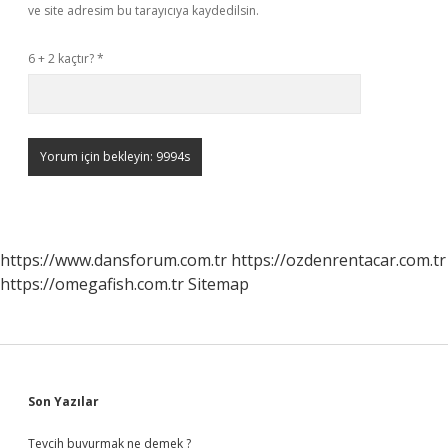
ve site adresim bu tarayıcıya kaydedilsin.
6 + 2 kaçtır?
*
https://www.dansforum.com.tr
https://ozdenrentacar.com.tr
https://omegafish.com.tr
Sitemap
Sidebar
Son Yazılar
Tevcih buyurmak ne demek ?