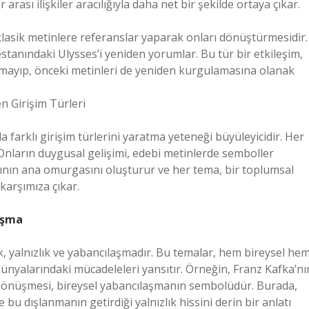
rası ilişkiler aracılığıyla daha net bir şekilde ortaya çıkar.
 klasik metinlere referanslar yaparak onları dönüştürmesidir.
anındaki Ulysses’i yeniden yorumlar. Bu tür bir etkileşim,
kalmayıp, önceki metinleri de yeniden kurgulamasına olanak
n Girişim Türleri
la farklı girişim türlerini yaratma yeteneği büyüleyicidir. Her
Onların duygusal gelişimi, edebi metinlerde semboller
latının ana omurgasını oluşturur ve her tema, bir toplumsal
karşımıza çıkar.
laşma
şk, yalnızlık ve yabancılaşmadır. Bu temalar, hem bireysel he
dünyalarındaki mücadeleleri yansıtır. Örneğin, Franz Kafka’nı
önüşmesi, bireysel yabancılaşmanın sembolüdür. Burada,
 dışlanmanın getirdiği yalnızlık hissini derin bir anlatı