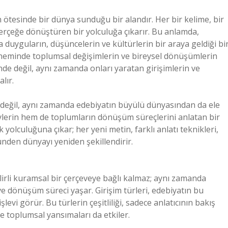
n ötesinde bir dünya sunduğu bir alandır. Her bir kelime, bir
gerçeğe dönüştüren bir yolculuğa çıkarır. Bu anlamda,
a duyguların, düşüncelerin ve kültürlerin bir araya geldiği bi
döneminde toplumsal değişimlerin ve bireysel dönüşümlerin
inde değil, aynı zamanda onları yaratan girişimlerin ve
lır.
n değil, aynı zamanda edebiyatın büyülü dünyasından da ele
ylerin hem de toplumların dönüşüm süreçlerini anlatan bir
ik yolculuğuna çıkar; her yeni metin, farklı anlatı teknikleri,
ünden dünyayı yeniden şekillendirir.
lirli kuramsal bir çerçeveye bağlı kalmaz; aynı zamanda
ik ve dönüşüm süreci yaşar. Girişim türleri, edebiyatın bu
i görür. Bu türlerin çeşitliliği, sadece anlatıcının bakış
ve toplumsal yansımaları da etkiler.