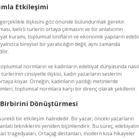
mla Etkileşimi
 gerçeklikle ilişkisini göz önünde bulundurmak gerekir.
ı, belirli türlerin ortaya çıkmasını ve bir anlatıcının
iyat kuramı, toplumsal sınıfların ve ekonomik yapıların edebi
yalnızca bireysel bir yaratıcılığın değil, aynı zamanda
lir.
, toplumsal normların ve kadınların edebiyat dünyasında nasıl
 türlerinin cinsiyetle ilişkisi, kadın yazarların seslerini
 ortaya koyar. Örneğin, kadınların yazdığı metinlerde
çimleri, toplumsal normlara karşı bir direnç olarak şekillenir.
in Birbirini Dönüştürmesi
ürekli bir etkileşim halindedir. Bir yazar, önceki yazarların
 anlatı tekniklerini yeniden biçimlendirir. Bu süreç, edebiyatı
unan tragedyaları, Ortaçağ destanları, modern kısa hikayeler