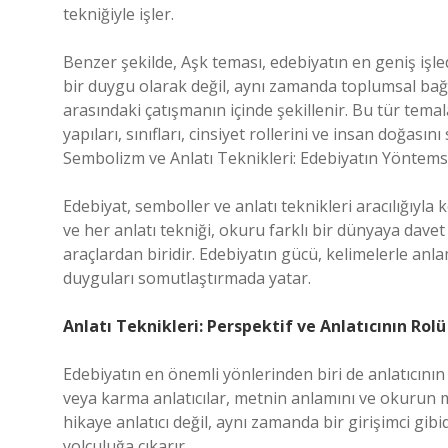
tekniğiyle işler.
Benzer şekilde, Aşk teması, edebiyatın en geniş işled
bir duygu olarak değil, aynı zamanda toplumsal bağl
arasındaki çatışmanın içinde şekillenir. Bu tür temal
yapıları, sınıfları, cinsiyet rollerini ve insan doğasını
Sembolizm ve Anlatı Teknikleri: Edebiyatın Yöntemsel
Edebiyat, semboller ve anlatı teknikleri aracılığıyla 
ve her anlatı tekniği, okuru farklı bir dünyaya dav
araçlardan biridir. Edebiyatın gücü, kelimelerle anl
duyguları somutlaştırmada yatar.
Anlatı Teknikleri: Perspektif ve Anlatıcının Rolü
Edebiyatın en önemli yönlerinden biri de anlatıcının s
veya karma anlatıcılar, metnin anlamını ve okurun me
hikaye anlatıcı değil, aynı zamanda bir girişimci gib
yolculuğa çıkarır.