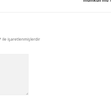
mümkün mü 
*
ile işaretlenmişlerdir