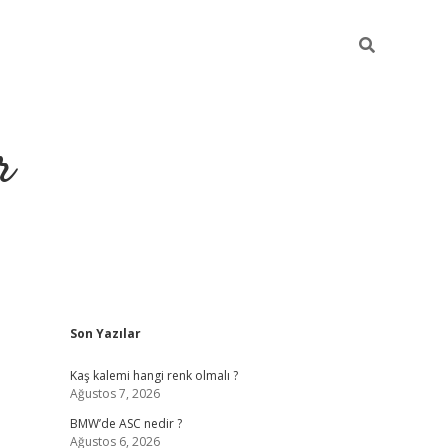
r
Sidebar
Son Yazılar
https://elexbet
Kaş kalemi hangi renk olmalı ?
Ağustos 7, 2026
BMW’de ASC nedir ?
Ağustos 6, 2026