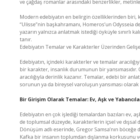
ve çağdaş romanlar arasındaki benzerlikler, metinler a
Modern edebiyatın en belirgin özelliklerinden biri,
“Ulisse”nin başkahramanı, Homeros’un Odysseia dest
yazarın yalnızca anlatmak istediği öyküyle sınırlı 
tanır.
Edebiyatın Temalar ve Karakterler Üzerinden Gelişe
Edebiyatın, içindeki karakterler ve temalar aracılığıy
bir karakter, insanlık durumunun bir yansımasıdır. 
aracılığıyla derinlik kazanır. Temalar, edebi bir an
sorunun ya da bireysel varoluşun yansıması olarak 
Bir Girişim Olarak Temalar: Ev, Aşk ve Yabancı
Edebiyatın en çok işlediği temalardan bazıları ev, a
de toplumsal düzeyde, karakterlerin içsel ve dışsal 
Dönüşüm adlı eserinde, Gregor Samsa’nın böceğe d
Kafka bir insanın toplumdan dışlanma korkusunu ve bu