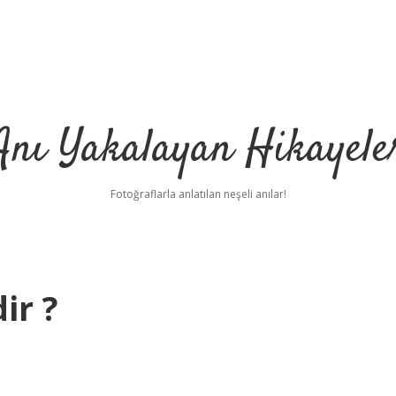
Anı Yakalayan Hikayele
Fotoğraflarla anlatılan neşeli anılar!
ir ?