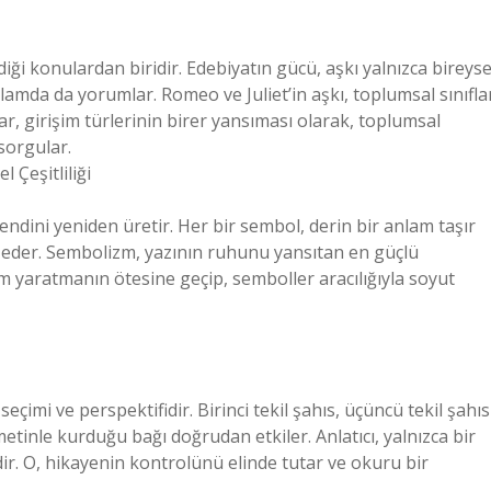
iği konulardan biridir. Edebiyatın gücü, aşkı yalnızca bireyse
amda da yorumlar. Romeo ve Juliet’in aşkı, toplumsal sınıfla
ar, girişim türlerinin birer yansıması olarak, toplumsal
 sorgular.
 Çeşitliliği
kendini yeniden üretir. Her bir sembol, derin bir anlam taşır
et eder. Sembolizm, yazının ruhunu yansıtan en güçlü
am yaratmanın ötesine geçip, semboller aracılığıyla soyut
eçimi ve perspektifidir. Birinci tekil şahıs, üçüncü tekil şahıs
tinle kurduğu bağı doğrudan etkiler. Anlatıcı, yalnızca bir
idir. O, hikayenin kontrolünü elinde tutar ve okuru bir