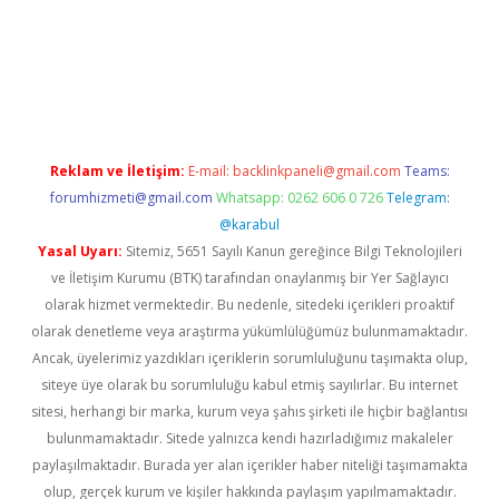
is.org/
betbox
betexper bahis
Reklam ve İletişim:
E-mail:
backlinkpaneli@gmail.com
Teams:
forumhizmeti@gmail.com
Whatsapp: 0262 606 0 726
Telegram:
@karabul
Yasal Uyarı:
Sitemiz, 5651 Sayılı Kanun gereğince Bilgi Teknolojileri
ve İletişim Kurumu (BTK) tarafından onaylanmış bir Yer Sağlayıcı
olarak hizmet vermektedir. Bu nedenle, sitedeki içerikleri proaktif
olarak denetleme veya araştırma yükümlülüğümüz bulunmamaktadır.
Ancak, üyelerimiz yazdıkları içeriklerin sorumluluğunu taşımakta olup,
siteye üye olarak bu sorumluluğu kabul etmiş sayılırlar. Bu internet
sitesi, herhangi bir marka, kurum veya şahıs şirketi ile hiçbir bağlantısı
bulunmamaktadır. Sitede yalnızca kendi hazırladığımız makaleler
paylaşılmaktadır. Burada yer alan içerikler haber niteliği taşımamakta
olup, gerçek kurum ve kişiler hakkında paylaşım yapılmamaktadır.