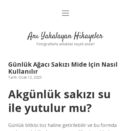
menüyü
Anasayfa
aç
Gizlilik Politikası
Anı Yakalayan Hikayeler
Yasal Uyarı
Fotoğraflarla anlatılan neşeli anılar!
Hakkımızda
Günlük Ağacı Sakızı Mide Için Nasıl
Kullanılır
Tarih: Ocak 12, 2025
Akgünlük sakızı su
ile yutulur mu?
Günlük bitkisi toz haline getirilebilir ve bu formda