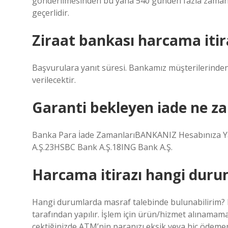
gönderilmesinden bu yana 540 günden fazla zaman g
geçerlidir.
Ziraat bankası harcama itir
Başvurulara yanıt süresi. Bankamız müşterilerinden
verilecektir.
Garanti bekleyen iade ne z
Banka Para İade ZamanlarıBANKANIZ Hesabınıza Yan
A.Ş.23HSBC Bank A.Ş.18ING Bank A.Ş.
Harcama itirazı hangi durum
Hangi durumlarda masraf talebinde bulunabilirim? Bi
tarafından yapılır. İşlem için ürün/hizmet alınama
çektiğinizde ATM’nin paranızı eksik veya hiç ödeme