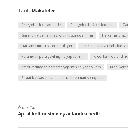
Tarih:
Makaleler
Chargeback cezası nedir
Chargeback süresi kaç gün
Gar
Garanti harcama itirazı olumlu sonuçlanır mı
Harcama itirazı
Harcama itirazı süreci nasıl işler
Harcama itirazı talebi kaç g
Kartımdan para çekilmiş ne yapabilirim
Kredi kartı dolandırıcı
Kredi kartımdan harcama yapılmış ne yapabilirim
Kredi kartı
Ziraat bankası harcama itirazı ne zaman sonuçlanır
Önceki Yazı
Aptal kelimesinin eş anlamlısı nedir