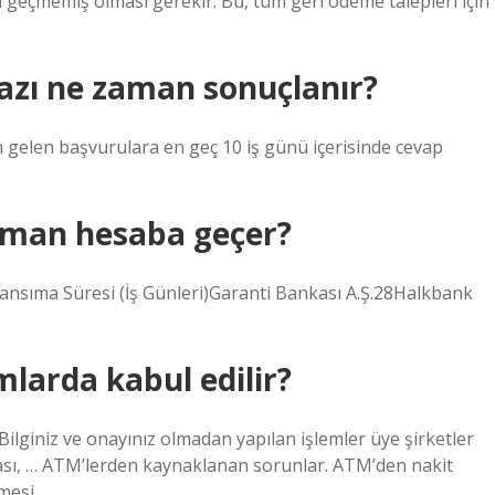
eçmemiş olması gerekir. Bu, tüm geri ödeme talepleri için
azı ne zaman sonuçlanır?
 gelen başvurulara en geç 10 iş günü içerisinde cevap
aman hesaba geçer?
sıma Süresi (İş Günleri)Garanti Bankası A.Ş.28Halkbank
larda kabul edilir?
lginiz ve onayınız olmadan yapılan işlemler üye şirketler
ması, … ATM’lerden kaynaklanan sorunlar. ATM’den nakit
mesi,