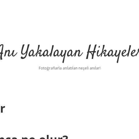
Anı Yakalayan Hikayele
Fotoğraflarla anlatılan neşeli anılar!
r