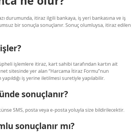
nca ne olur?
zı durumunda, itiraz ilgili bankaya, iş yeri bankasına ve iş
 olumsuz bir sonuçla sonuçlanır. Sonuç olumluysa, itiraz edilen
işler?
heli işlemlere itiraz, kart sahibi tarafından kartın ait
rnet sitesinde yer alan “Harcama İtiraz Formu”nun
apıldığı iş yerine iletilmesi suretiyle yapılabilir.
günde sonuçlanır?
nse SMS, posta veya e-posta yoluyla size bildirilecektir.
mlu sonuçlanır mı?