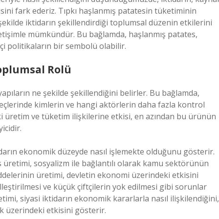
kisini fark ederiz. Tıpkı haşlanmış patatesin tüketiminin
ekilde iktidarın şekillendirdiği toplumsal düzenin etkilerini
 yönetişimle mümkündür. Bu bağlamda, haşlanmış patates,
çi politikaların bir sembolü olabilir.
 Toplumsal Rolü
l yapıların ne şekilde şekillendiğini belirler. Bu bağlamda,
eçlerinde kimlerin ve hangi aktörlerin daha fazla kontrol
 üretim ve tüketim ilişkilerine etkisi, en azından bu ürünün
icidir.
ktidarın ekonomik düzeyde nasıl işlemekte olduğunu gösterir.
s üretimi, sosyalizm ile bağlantılı olarak kamu sektörünün
delerinin üretimi, devletin ekonomi üzerindeki etkisini
leştirilmesi ve küçük çiftçilerin yok edilmesi gibi sorunlar
mi, siyasi iktidarın ekonomik kararlarla nasıl ilişkilendiğini,
k üzerindeki etkisini gösterir.