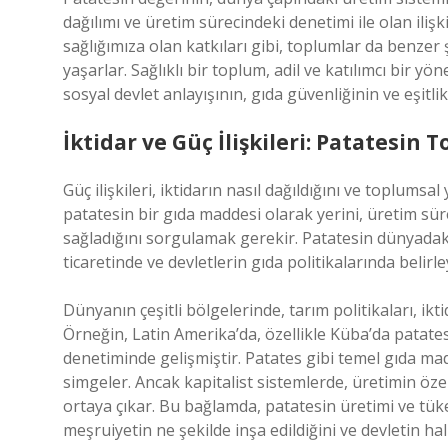
dağılımı ve üretim sürecindeki denetimi ile olan iliş
sağlığımıza olan katkıları gibi, toplumlar da benzer ş
yaşarlar. Sağlıklı bir toplum, adil ve katılımcı bir
sosyal devlet anlayışının, gıda güvenliğinin ve eşitlik
İktidar ve Güç İlişkileri: Patatesin
Güç ilişkileri, iktidarın nasıl dağıldığını ve toplumsa
patatesin bir gıda maddesi olarak yerini, üretim sür
sağladığını sorgulamak gerekir. Patatesin dünyadaki
ticaretinde ve devletlerin gıda politikalarında belirley
Dünyanın çeşitli bölgelerinde, tarım politikaları, i
Örneğin, Latin Amerika’da, özellikle Küba’da patate
denetiminde gelişmiştir. Patates gibi temel gıda mad
simgeler. Ancak kapitalist sistemlerde, üretimin özel
ortaya çıkar. Bu bağlamda, patatesin üretimi ve tüketi
meşruiyetin ne şekilde inşa edildiğini ve devletin hal