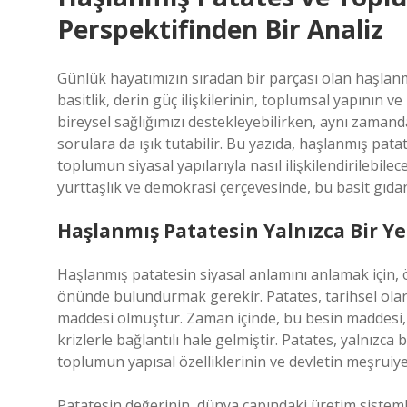
Perspektifinden Bir Analiz
Günlük hayatımızın sıradan bir parçası olan haşlanm
basitlik, derin güç ilişkilerinin, toplumsal yapının ve
bireysel sağlığımızı destekleyebilirken, aynı zamand
sorulara da ışık tutabilir. Bu yazıda, haşlanmış pata
toplumun siyasal yapılarıyla nasıl ilişkilendirilebilece
yurttaşlık ve demokrasi çerçevesinde, bu basit gıdan
Haşlanmış Patatesin Yalnızca Bir 
Haşlanmış patatesin siyasal anlamını anlamak için, 
önünde bulundurmak gerekir. Patates, tarihsel olarak
maddesi olmuştur. Zaman içinde, bu besin maddesi, ka
krizlerle bağlantılı hale gelmiştir. Patates, yalnızc
toplumun yapısal özelliklerinin ve devletin meşruiyet
Patatesin değerinin, dünya çapındaki üretim sisteml