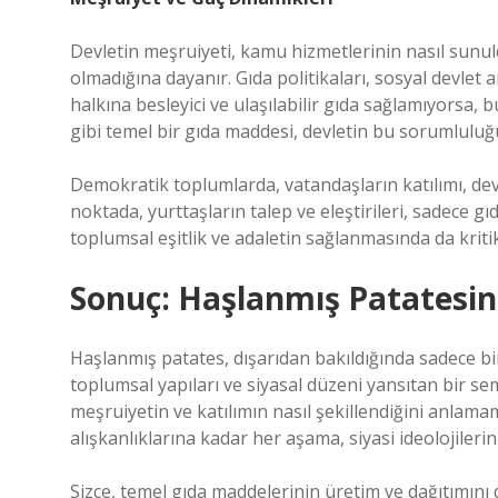
Devletin meşruiyeti, kamu hizmetlerinin nasıl sun
olmadığına dayanır. Gıda politikaları, sosyal devlet
halkına besleyici ve ulaşılabilir gıda sağlamıyorsa
gibi temel bir gıda maddesi, devletin bu sorumluluğu 
Demokratik toplumlarda, vatandaşların katılımı, devl
noktada, yurttaşların talep ve eleştirileri, sadece 
toplumsal eşitlik ve adaletin sağlanmasında da kritik
Sonuç: Haşlanmış Patatesin
Haşlanmış patates, dışarıdan bakıldığında sadece b
toplumsal yapıları ve siyasal düzeni yansıtan bir sembo
meşruiyetin ve katılımın nasıl şekillendiğini anlama
alışkanlıklarına kadar her aşama, siyasi ideolojiler
Sizce, temel gıda maddelerinin üretim ve dağıtımını d