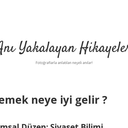
Anı Yakalayan Hikayele
Fotoğraflarla anlatılan neşeli anılar!
mek neye iyi gelir ?
msal Düzen: Siyaset Bilimi