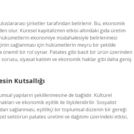
t
uluslararası şirketler tarafından belirlenir. Bu, ekonomik
en olur. Küresel kapitalizmin etkisi altındaki gıda üretim
n, hükümetlerin ekonomiye müdahalesiyle belirlenmesi
ğinin sağlanması için hükümetlerin meşru bir şekilde
nemli bir rol oynar. Patates gibi basit bir ürün üzerinden
eği sorusu, siyasal katılım ve ekonomik haklar gibi daha geniş
esin Kutsallığı
lumsal yapıların şekillenmesine de bağlıdır. Kültürel
arı ve ekonomik eşitlik ile ilişkilendirilir. Sosyalist
ndan sağlanması, eşitlikçi bir toplumsal düzenin bir gereği
el sektörün patates üretimi ve dağıtımı üzerindeki etkisi,