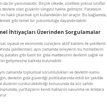
 da bir yansımasıdır. Birçok ülkede, özellikle yoksul sınıflar
ve devlete olan güvenin simgesi haline gelmiştir. Patatesin
ını haklı çıkarmak için kullandıkları bir araçtır. Bu bağlamda,
lemek gibi temel bir yükümlülüğe dayandırılabilir.
mel İhtiyaçları Üzerinden Sorgulamalar
al, siyasal ve ekonomik süreçlere aktif katılımı ile şekillenir.
rafında şekillenmez; aynı zamanda bireylerin bu hizmetlerin
ş patates gibi basit bir gıda maddesinin devletin sağlık ve
inin gelişmesine katkıda bulunabilir.
. Aynı zamanda toplumsal sorumlulukları ve devletin kamu
, devletin gıda güvenliği politikalarında etkili bir şekilde
sal düzenin sürdürülebilirliği konusunda da söz sahibi
toplumda, yurttaşların kendi haklarını savunma ve iktidara
urur.