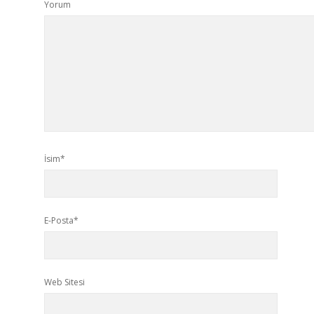
Yorum
İsim*
E-Posta*
Web Sitesi