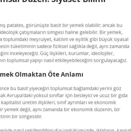
ış patates, görünüşte basit bir yemek olabilir; ancak bu
 ideolojik çatışmaların simgesi haline gelebilir. Bir yemek,
a toplumdaki meşruiyet, katılım ve eşitlik gibi büyük siyasal
tesin tüketiminin sadece fiziksel sağlıkla değil, aynı zamanda
ğini inceleyeceğiz. Güç ilişkileri, kurumlar, ideolojiler,
ın toplumsal yapıyı nasıl etkileyebileceğini sorgulayacağız.
Yemek Olmaktan Öte Anlamı
önce bu basit yiyeceğin toplumsal bağlamdaki yerini göz
 Avrupa’daki yoksul sınıflar için besleyici ve ucuz bir gıda
pitalist üretim ilişkileri, sınıf ayrımları ve ekonomik
a bir yemek değil, aynı zamanda bir ekonomik düzenin, bir
inin bir simgesidir.
eriyle nasıl şekillendiğini düşündüğümüzde, iktidarın, kayna