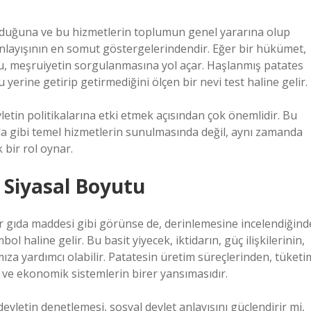
ulduğuna ve bu hizmetlerin toplumun genel yararına olup
 anlayışının en somut göstergelerindendir. Eğer bir hükümet,
, bu, meşruiyetin sorgulanmasına yol açar. Haşlanmış patates
yerine getirip getirmediğini ölçen bir nevi test haline gelir.
etin politikalarına etki etmek açısından çok önemlidir. Bu
gıda gibi temel hizmetlerin sunulmasında değil, aynı zamanda
 bir rol oynar.
 Siyasal Boyutu
ir gıda maddesi gibi görünse de, derinlemesine incelendiğind
l haline gelir. Bu basit yiyecek, iktidarın, güç ilişkilerinin,
mıza yardımcı olabilir. Patatesin üretim süreçlerinden, tüketi
in ve ekonomik sistemlerin birer yansımasıdır.
evletin denetlemesi, sosyal devlet anlayışını güçlendirir mi,