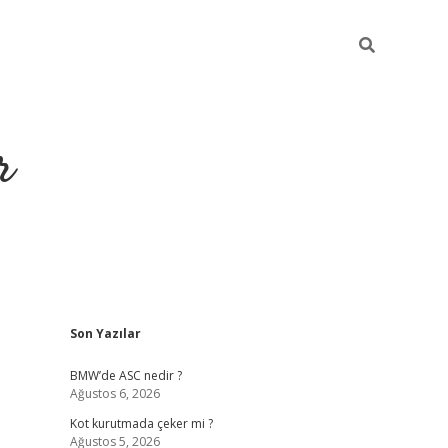
r
Sidebar
Son Yazılar
https://elexbetgiri
BMW’de ASC nedir ?
Ağustos 6, 2026
Kot kurutmada çeker mi ?
Ağustos 5, 2026