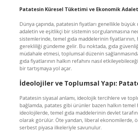
Patatesin Küresel Tüketimi ve Ekonomik Adale
Dünya çapında, patatesin fiyatları genellikle büyük 
adaletin ve eşitlikçi bir sistemin sorgulanmasına ned
sistemlerinde, temel gıda maddelerinin fiyatlarını
gerekliliği gündeme gelir. Bu noktada, gıda güvenli
müdahale etmesi, toplumsal düzenin sağlanmasında ö
gıda fiyatlarının halkın refahını nasıl etkileyebilec
bir tartışmaya yol açar.
İdeolojiler ve Toplumsal Yapı: Patat
Patatesin siyasal anlamı, ideolojik tercihlere ve top
bağlamda, patates gibi ürünler bazen halkın temel hakl
ideolojilerde, temel gıda maddelerinin devlet tarafı
olarak görülür. Öte yandan, liberal ekonomilerde, öz
serbest piyasa ilkeleriyle savunulur.