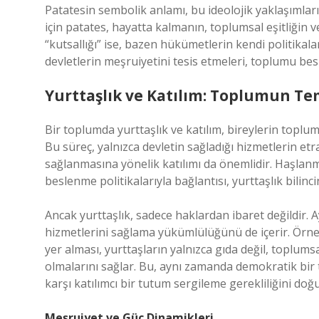
Patatesin sembolik anlamı, bu ideolojik yaklaşımların
için patates, hayatta kalmanın, toplumsal eşitliğin 
“kutsallığı” ise, bazen hükümetlerin kendi politikalar
devletlerin meşruiyetini tesis etmeleri, toplumu bes
Yurttaşlık ve Katılım: Toplumun Te
Bir toplumda yurttaşlık ve katılım, bireylerin toplums
Bu süreç, yalnızca devletin sağladığı hizmetlerin et
sağlanmasına yönelik katılımı da önemlidir. Haşlanmı
beslenme politikalarıyla bağlantısı, yurttaşlık bilinc
Ancak yurttaşlık, sadece haklardan ibaret değildir
hizmetlerini sağlama yükümlülüğünü de içerir. Örneğin
yer alması, yurttaşların yalnızca gıda değil, toplum
olmalarını sağlar. Bu, aynı zamanda demokratik bir 
karşı katılımcı bir tutum sergileme gerekliliğini doğ
Meşruiyet ve Güç Dinamikleri