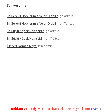
Son yorumlar
En Gerekli Hobilerimiz Neler Olabilir
için
admin
En Gerekli Hobilerimiz Neler Olabilir
için
Tuncay
En Güçlü Köpek Hangisidir
için
admin
En Güçlü Köpek Hangisidir
için
Yiğitcan
İLk Yerli Roman Neydi
için
admin
tgiris.org/
betbox
betexper bahis
Reklam ve İletişim:
E-mail:
backlinkpaneli@gmail.com
Teams: