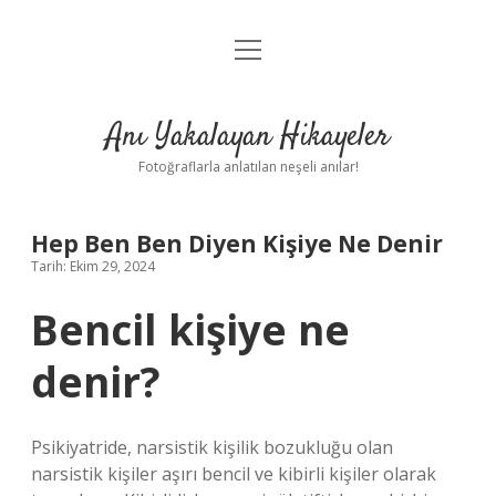
menüyü
Anasayfa
aç
Gizlilik Politikası
Anı Yakalayan Hikayeler
Yasal Uyarı
Fotoğraflarla anlatılan neşeli anılar!
Hakkımızda
Hep Ben Ben Diyen Kişiye Ne Denir
Tarih: Ekim 29, 2024
Bencil kişiye ne
denir?
Psikiyatride, narsistik kişilik bozukluğu olan
narsistik kişiler aşırı bencil ve kibirli kişiler olarak