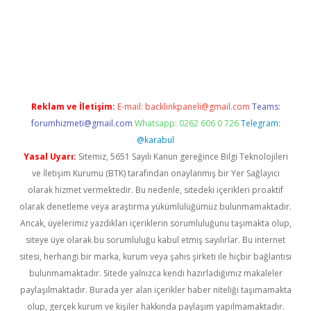
//elexbetgiris.org/
betbox
betexper bahis
Reklam ve İletişim:
E-mail:
backlinkpaneli@gmail.com
Teams:
forumhizmeti@gmail.com
Whatsapp: 0262 606 0 726
Telegram:
@karabul
Yasal Uyarı:
Sitemiz, 5651 Sayılı Kanun gereğince Bilgi Teknolojileri
ve İletişim Kurumu (BTK) tarafından onaylanmış bir Yer Sağlayıcı
olarak hizmet vermektedir. Bu nedenle, sitedeki içerikleri proaktif
olarak denetleme veya araştırma yükümlülüğümüz bulunmamaktadır.
Ancak, üyelerimiz yazdıkları içeriklerin sorumluluğunu taşımakta olup,
siteye üye olarak bu sorumluluğu kabul etmiş sayılırlar. Bu internet
sitesi, herhangi bir marka, kurum veya şahıs şirketi ile hiçbir bağlantısı
bulunmamaktadır. Sitede yalnızca kendi hazırladığımız makaleler
paylaşılmaktadır. Burada yer alan içerikler haber niteliği taşımamakta
olup, gerçek kurum ve kişiler hakkında paylaşım yapılmamaktadır.