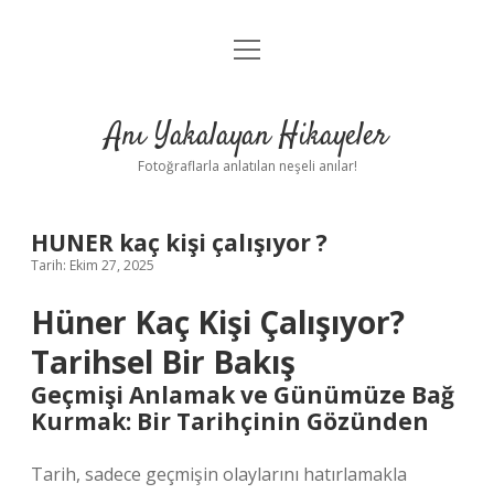
menüyü
Anasayfa
aç
Gizlilik Politikası
Anı Yakalayan Hikayeler
Yasal Uyarı
Fotoğraflarla anlatılan neşeli anılar!
Hakkımızda
HUNER kaç kişi çalışıyor ?
Tarih: Ekim 27, 2025
Hüner Kaç Kişi Çalışıyor?
Tarihsel Bir Bakış
Geçmişi Anlamak ve Günümüze Bağ
Kurmak: Bir Tarihçinin Gözünden
Tarih, sadece geçmişin olaylarını hatırlamakla