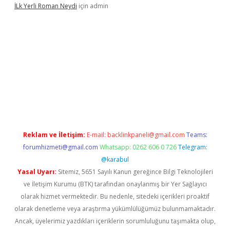
İLk Yerli Roman Neydi
için
admin
iris.org/
betbox
betexper bahis
Reklam ve İletişim:
E-mail:
backlinkpaneli@gmail.com
Teams:
forumhizmeti@gmail.com
Whatsapp: 0262 606 0 726
Telegram:
@karabul
Yasal Uyarı:
Sitemiz, 5651 Sayılı Kanun gereğince Bilgi Teknolojileri
ve İletişim Kurumu (BTK) tarafından onaylanmış bir Yer Sağlayıcı
olarak hizmet vermektedir. Bu nedenle, sitedeki içerikleri proaktif
olarak denetleme veya araştırma yükümlülüğümüz bulunmamaktadır.
Ancak, üyelerimiz yazdıkları içeriklerin sorumluluğunu taşımakta olup,