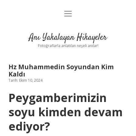
menüyü
Anasayfa
aç
Gizlilik Politikası
Anı Yakalayan Hikayeler
Yasal Uyarı
Fotoğraflarla anlatılan neşeli anılar!
Hakkımızda
Hz Muhammedin Soyundan Kim
Kaldı
Tarih: Ekim 10, 2024
Peygamberimizin
soyu kimden devam
ediyor?