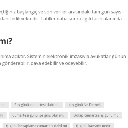
eçtiğiniz başlangıç ​​ve son veriler arasındaki tam gün sayısı
dahil edilmektedir. Tatiller daha sonra ilgili tarih alanında
 mı?
nıma açıktır. Sistemin elektronik imzasıyla avukatlar günün
gönderebilir, dava edebilir ve ödeyebilir.
l mi
3 iş günü cumartesi dahil mi
4 iş günü Ne Demek
mı
Cumartesi günü işe giriş olur mu
Dolap cumartesi iş günü mü
İş günü hesaplama cumartesi dahil mi
İş günü kavramı nedir