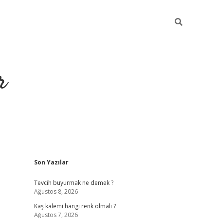
r
Sidebar
Son Yazılar
https://elexbetgiris
Tevcih buyurmak ne demek ?
Ağustos 8, 2026
Kaş kalemi hangi renk olmalı ?
Ağustos 7, 2026