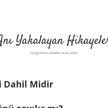
Anı Yakalayan Hikayele
Fotoğraflarla anlatılan neşeli anılar!
 Dahil Midir