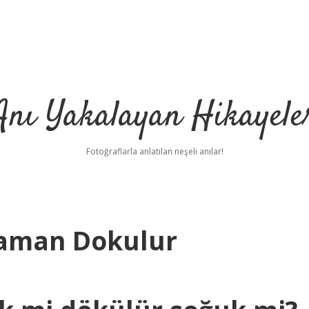
Anı Yakalayan Hikayele
Fotoğraflarla anlatılan neşeli anılar!
Zaman Dokulur