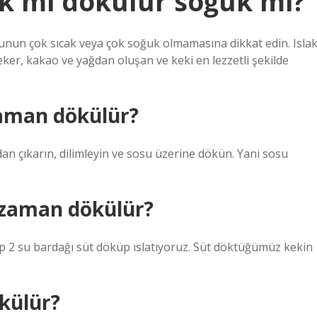
ak mi dökülür soğuk mi?
osunun çok sıcak veya çok soğuk olmamasına dikkat edin. Isla
şeker, kakao ve yağdan oluşan ve keki en lezzetli şekilde
zaman dökülür?
an çıkarın, dilimleyin ve sosu üzerine dökün. Yani sosu
 zaman dökülür?
ip 2 su bardağı süt döküp ıslatıyoruz. Süt döktüğümüz kekin
ökülür?