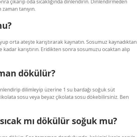
onra çıkarıp oda sıcaklığında dinlendirin. Dinlendirmeden
n zaman tanıyın.
mu?
koyup orta ateşte karıştırarak kaynatın. Sosumuz kaynadıktan
ene kadar karıştırın. Eridikten sonra sosumuzu ocaktan alıp
aman dökülür?
inlendirip dilimleyip üzerine 1 su bardağı soğuk süt
ikolata sosu veya beyaz çikolata sosu dökebilirsiniz. Ben
 sıcak mı dökülür soğuk mu?