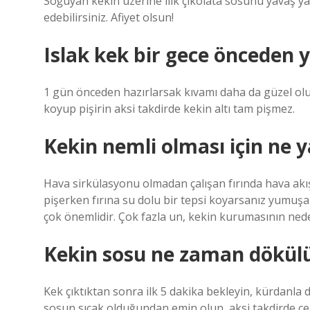
Soğuyan kekin üzerine ılık çikolata sosunu yavaş 
edebilirsiniz. Afiyet olsun!
Islak kek bir gece önceden y
1 gün önceden hazırlarsak kıvamı daha da güzel olur v
koyup pişirin aksi takdirde kekin altı tam pişmez.
Kekin nemli olması için ne 
Hava sirkülasyonu olmadan çalışan fırında hava akışı
pişerken fırına su dolu bir tepsi koyarsanız yumuşak 
çok önemlidir. Çok fazla un, kekin kurumasının nede
Kekin sosu ne zaman dökül
Kek çıktıktan sonra ilk 5 dakika bekleyin, kürdanla d
sosun sıcak olduğundan emin olun, aksi takdirde çekm