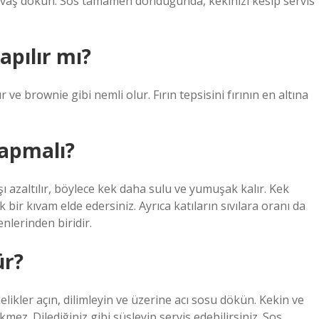
yavaş dökün. Sos tamamen donduğunda, kekinizi kesip servis
apılır mı?
e brownie gibi nemli olur. Fırın tepsisini fırının en altına
yapmalı?
 azaltılır, böylece kek daha sulu ve yumuşak kalır. Kek
bir kıvam elde edersiniz. Ayrıca katıların sıvılara oranı da
nlerinden biridir.
ür?
elikler açın, dilimleyin ve üzerine acı sosu dökün. Kekin ve
ez. Dilediğiniz gibi süsleyip servis edebilirsiniz. Sos