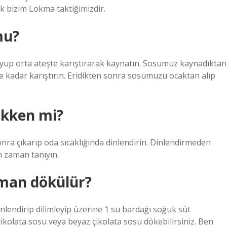
k bizim Lokma taktiğimizdir.
mu?
koyup orta ateşte karıştırarak kaynatın. Sosumuz kaynadıktan
ene kadar karıştırın. Eridikten sonra sosumuzu ocaktan alıp
ukken mi?
onra çıkarıp oda sıcaklığında dinlendirin. Dinlendirmeden
n zaman tanıyın.
aman dökülür?
inlendirip dilimleyip üzerine 1 su bardağı soğuk süt
ikolata sosu veya beyaz çikolata sosu dökebilirsiniz. Ben