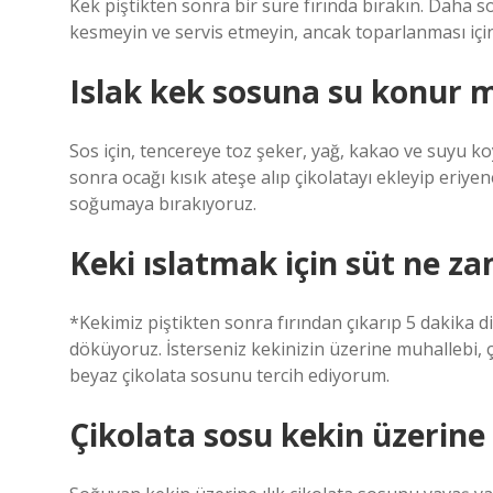
Kek piştikten sonra bir süre fırında bırakın. Daha s
kesmeyin ve servis etmeyin, ancak toparlanması içi
Islak kek sosuna su konur 
Sos için, tencereye toz şeker, yağ, kakao ve suyu 
sonra ocağı kısık ateşe alıp çikolatayı ekleyip eriy
soğumaya bırakıyoruz.
Keki ıslatmak için süt ne z
*Kekimiz piştikten sonra fırından çıkarıp 5 dakika d
döküyoruz. İsterseniz kekinizin üzerine muhallebi, ç
beyaz çikolata sosunu tercih ediyorum.
Çikolata sosu kekin üzerine