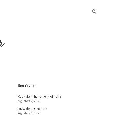
r
Sidebar
Son Yazılar
https://elexbetgiris
Kaş kalemi hangi renk olmalı ?
Ağustos 7, 2026
BMW’de ASC nedir ?
Ağustos 6, 2026