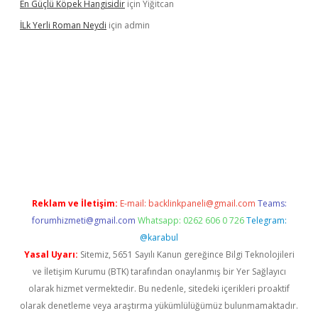
En Güçlü Köpek Hangisidir
için
Yiğitcan
İLk Yerli Roman Neydi
için
admin
iris.org/
betbox
betexper bahis
Reklam ve İletişim:
E-mail:
backlinkpaneli@gmail.com
Teams:
forumhizmeti@gmail.com
Whatsapp: 0262 606 0 726
Telegram:
@karabul
Yasal Uyarı:
Sitemiz, 5651 Sayılı Kanun gereğince Bilgi Teknolojileri
ve İletişim Kurumu (BTK) tarafından onaylanmış bir Yer Sağlayıcı
olarak hizmet vermektedir. Bu nedenle, sitedeki içerikleri proaktif
olarak denetleme veya araştırma yükümlülüğümüz bulunmamaktadır.