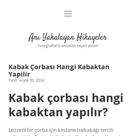
menüyü
Anasayfa
aç
Gizlilik Politikası
Anı Yakalayan Hikayeler
Yasal Uyarı
Fotoğraflarla anlatılan neşeli anılar!
Hakkımızda
Kabak Çorbası Hangi Kabaktan
Yapilir
Tarih: Aralık 30, 2024
Kabak çorbası hangi
kabaktan yapılır?
Lezzetli bir çorba için kestane balkabağı tercih