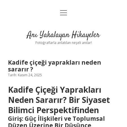
menüyü
Anasayfa
aç
Gizlilik Politikası
Anı Yakalayan Hikayeler
Yasal Uyarı
Fotoğraflarla anlatılan neşeli anılar!
Hakkımızda
Kadife çiçeği yaprakları neden
sararır ?
Tarih: Kasım 24, 2025
Kadife Çiçeği Yaprakları
Neden Sararır? Bir Siyaset
Bilimci Perspektifinden
Giriş: Güç İlişkileri ve Toplumsal
Düzen Üzerine Bir Düşünce