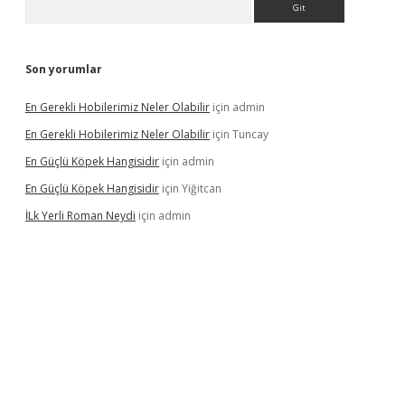
Son yorumlar
En Gerekli Hobilerimiz Neler Olabilir
için
admin
En Gerekli Hobilerimiz Neler Olabilir
için
Tuncay
En Güçlü Köpek Hangisidir
için
admin
En Güçlü Köpek Hangisidir
için
Yiğitcan
İLk Yerli Roman Neydi
için
admin
tgiris.org/
betbox
betexper bahis