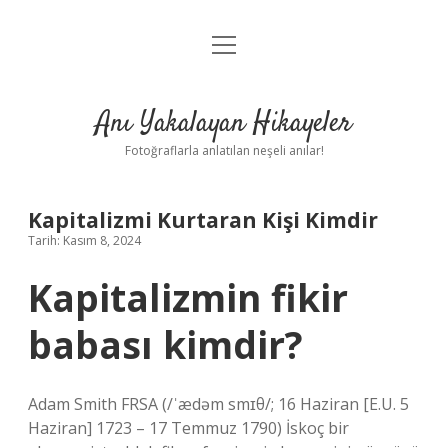
menüyü
Anasayfa
aç
Gizlilik Politikası
Anı Yakalayan Hikayeler
Yasal Uyarı
Fotoğraflarla anlatılan neşeli anılar!
Hakkımızda
Kapitalizmi Kurtaran Kişi Kimdir
Tarih: Kasım 8, 2024
Kapitalizmin fikir
babası kimdir?
Adam Smith FRSA (/ˈædəm smɪθ/; 16 Haziran [E.U. 5
Haziran] 1723 – 17 Temmuz 1790) İskoç bir