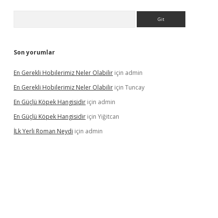
Arama
Son yorumlar
En Gerekli Hobilerimiz Neler Olabilir
için
admin
En Gerekli Hobilerimiz Neler Olabilir
için
Tuncay
En Güçlü Köpek Hangisidir
için
admin
En Güçlü Köpek Hangisidir
için
Yiğitcan
İLk Yerli Roman Neydi
için
admin
exbetgiris.org/
betbox
betexper bahis