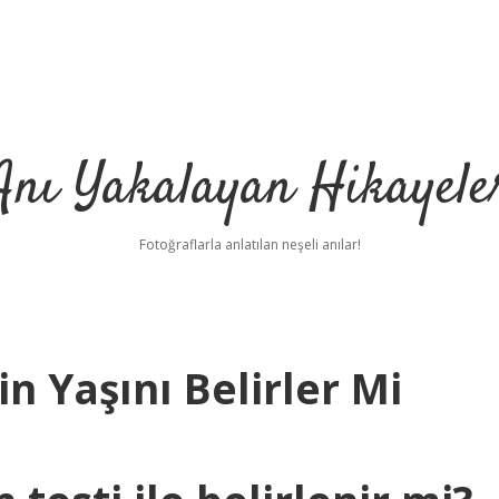
Anı Yakalayan Hikayele
Fotoğraflarla anlatılan neşeli anılar!
in Yaşını Belirler Mi