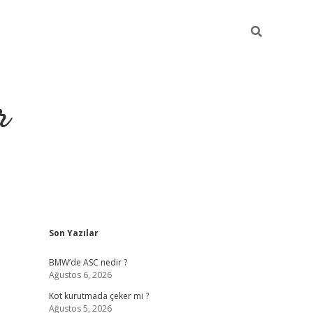
r
Sidebar
Son Yazılar
https://elexbetgiri
BMW’de ASC nedir ?
Ağustos 6, 2026
Kot kurutmada çeker mi ?
Ağustos 5, 2026