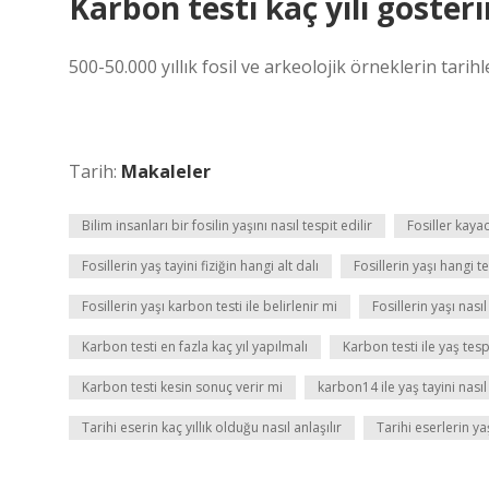
Karbon testi kaç yılı gösteri
500-50.000 yıllık fosil ve arkeolojik örneklerin tari
Tarih:
Makaleler
Bilim insanları bir fosilin yaşını nasıl tespit edilir
Fosiller kayac
Fosillerin yaş tayini fiziğin hangi alt dalı
Fosillerin yaşı hangi te
Fosillerin yaşı karbon testi ile belirlenir mi
Fosillerin yaşı nası
Karbon testi en fazla kaç yıl yapılmalı
Karbon testi ile yaş tes
Karbon testi kesin sonuç verir mi
karbon14 ile yaş tayini nasıl 
Tarihi eserin kaç yıllık olduğu nasıl anlaşılır
Tarihi eserlerin ya