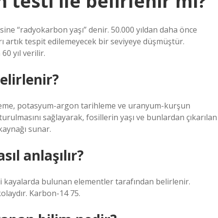
 testi ile belirlenir mi?
esine “radyokarbon yaşı” denir. 50.000 yıldan daha önce
ı artık tespit edilemeyecek bir seviyeye düşmüştür.
0 yıl verilir.
elirlenir?
ihleme, potasyum-argon tarihleme ve uranyum-kurşun
şturulmasını sağlayarak, fosillerin yaşı ve bunlardan çıkarılan
 kaynağı sunar.
sıl anlaşılır?
i kayalarda bulunan elementler tarafından belirlenir.
olaydır. Karbon-14 75.