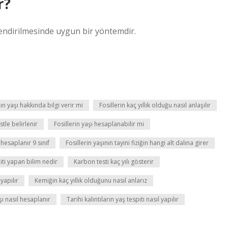
r?
hlendirilmesinde uygun bir yöntemdir.
ın yaşı hakkında bilgi verir mi
Fosillerin kaç yıllık olduğu nasıl anlaşılır
stle belirlenir
Fosillerin yaşı hesaplanabilir mi
l hesaplanır 9 sınıf
Fosillerin yaşının tayini fiziğin hangi alt dalına girer
piti yapan bilim nedir
Karbon testi kaç yılı gösterir
yapılır
Kemiğin kaç yıllık olduğunu nasıl anlarız
şı nasıl hesaplanır
Tarihi kalıntıların yaş tespiti nasıl yapılır