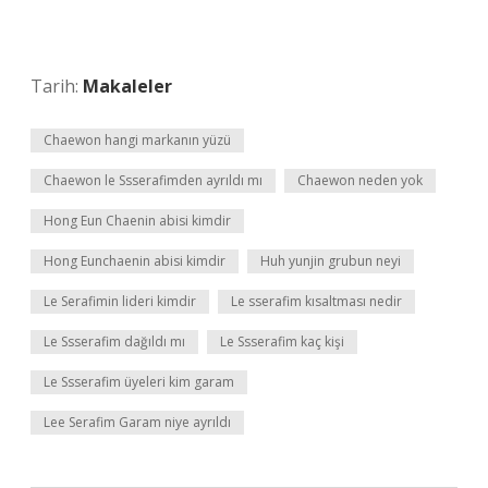
Tarih:
Makaleler
Chaewon hangi markanın yüzü
Chaewon le Ssserafimden ayrıldı mı
Chaewon neden yok
Hong Eun Chaenin abisi kimdir
Hong Eunchaenin abisi kimdir
Huh yunjin grubun neyi
Le Serafimin lideri kimdir
Le sserafim kısaltması nedir
Le Ssserafim dağıldı mı
Le Ssserafim kaç kişi
Le Ssserafim üyeleri kim garam
Lee Serafim Garam niye ayrıldı