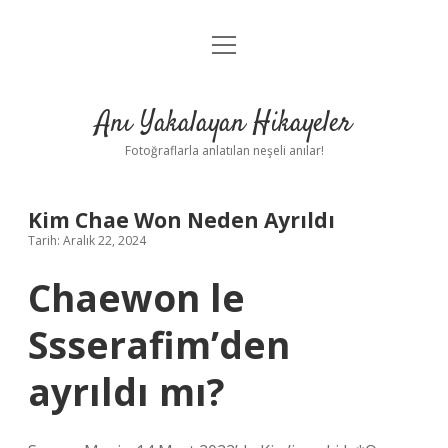
menüyü
Anasayfa
aç
Gizlilik Politikası
Anı Yakalayan Hikayeler
Yasal Uyarı
Fotoğraflarla anlatılan neşeli anılar!
Hakkımızda
Kim Chae Won Neden Ayrıldı
Tarih: Aralık 22, 2024
Chaewon le
Ssserafim’den
ayrıldı mı?