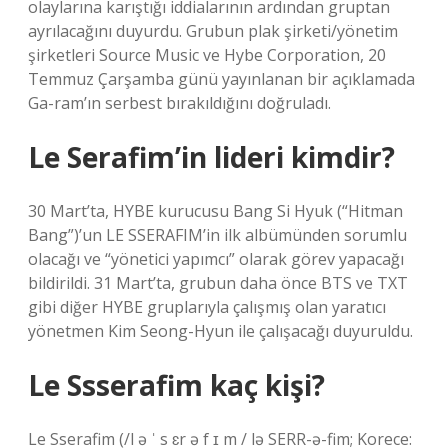
olaylarına karıştığı iddialarının ardından gruptan
ayrılacağını duyurdu. Grubun plak şirketi/yönetim
şirketleri Source Music ve Hybe Corporation, 20
Temmuz Çarşamba günü yayınlanan bir açıklamada
Ga-ram’ın serbest bırakıldığını doğruladı.
Le Serafim’in lideri kimdir?
30 Mart’ta, HYBE kurucusu Bang Si Hyuk (“Hitman
Bang”)’un LE SSERAFIM’in ilk albümünden sorumlu
olacağı ve “yönetici yapımcı” olarak görev yapacağı
bildirildi. 31 Mart’ta, grubun daha önce BTS ve TXT
gibi diğer HYBE gruplarıyla çalışmış olan yaratıcı
yönetmen Kim Seong-Hyun ile çalışacağı duyuruldu.
Le Ssserafim kaç kişi?
Le Sserafim (/l ə ˈ s ɛr ə f ɪ m / lə SERR-ə-fim; Korece: