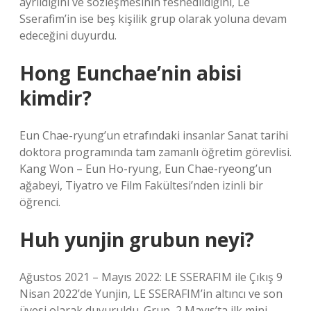
ayrıldığını ve sözleşmesinin feshedildiğini, Le
Sserafim’in ise beş kişilik grup olarak yoluna devam
edeceğini duyurdu.
Hong Eunchae’nin abisi
kimdir?
Eun Chae-ryung’un etrafındaki insanlar Sanat tarihi
doktora programında tam zamanlı öğretim görevlisi.
Kang Won – Eun Ho-ryung, Eun Chae-ryeong’un
ağabeyi, Tiyatro ve Film Fakültesi’nden izinli bir
öğrenci.
Huh yunjin grubun neyi?
Ağustos 2021 – Mayıs 2022: LE SSERAFIM ile Çıkış 9
Nisan 2022’de Yunjin, LE SSERAFIM’in altıncı ve son
üyesi olarak duyuruldu. Grup, 2 Mayıs’ta ilk mini