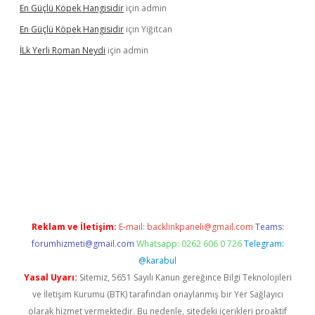
En Güçlü Köpek Hangisidir
için
admin
En Güçlü Köpek Hangisidir
için
Yiğitcan
İLk Yerli Roman Neydi
için
admin
etgiris.org/
betbox
betexper bahis
Reklam ve İletişim:
E-mail:
backlinkpaneli@gmail.com
Teams:
forumhizmeti@gmail.com
Whatsapp: 0262 606 0 726
Telegram:
@karabul
Yasal Uyarı:
Sitemiz, 5651 Sayılı Kanun gereğince Bilgi Teknolojileri
ve İletişim Kurumu (BTK) tarafından onaylanmış bir Yer Sağlayıcı
olarak hizmet vermektedir. Bu nedenle, sitedeki içerikleri proaktif