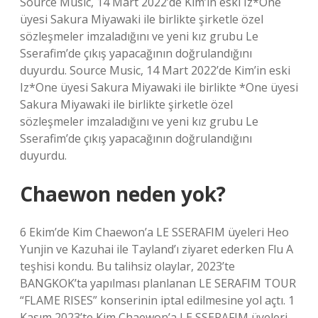
Source Music, 14 Mart 2022’de Kim’in eski Iz*One
üyesi Sakura Miyawaki ile birlikte şirketle özel
sözleşmeler imzaladığını ve yeni kız grubu Le
Sserafim’de çıkış yapacağının doğrulandığını
duyurdu. Source Music, 14 Mart 2022’de Kim’in eski
Iz*One üyesi Sakura Miyawaki ile birlikte *One üyesi
Sakura Miyawaki ile birlikte şirketle özel
sözleşmeler imzaladığını ve yeni kız grubu Le
Sserafim’de çıkış yapacağının doğrulandığını
duyurdu.
Chaewon neden yok?
6 Ekim’de Kim Chaewon’a LE SSERAFIM üyeleri Heo
Yunjin ve Kazuhai ile Tayland’ı ziyaret ederken Flu A
teşhisi kondu. Bu talihsiz olaylar, 2023’te
BANGKOK’ta yapılması planlanan LE SERAFIM TOUR
“FLAME RISES” konserinin iptal edilmesine yol açtı. 1
Kasım 2023’te Kim Chaewon’a LE SSERAFIM üyeleri