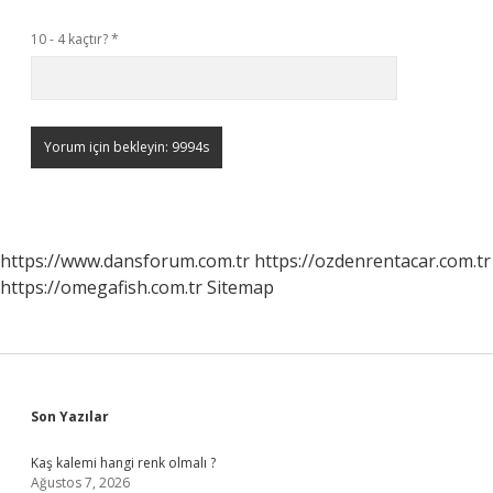
10 - 4 kaçtır?
*
https://www.dansforum.com.tr
https://ozdenrentacar.com.tr
https://omegafish.com.tr
Sitemap
Sidebar
Son Yazılar
Kaş kalemi hangi renk olmalı ?
Ağustos 7, 2026