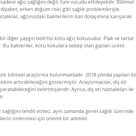
, sadece ağız sağlığını değil, tüm vücudu etkileyebilir. Bilimsel
ı, diyabet, erken doğum riski gibi sağlık problemleriyle
talıklar, ağzınızdaki bakterilerin kan dolaşımına karışarak
 bir diğer yaygın belirtisi kötü ağız kokusudur. Plak ve tartar
. Bu bakteriler, kötü kokulara sebep olan gazları üretir.
irçok bilimsel araştırma bulunmaktadır. 2018 yılında yapılan bi
iskini artırabileceğini göstermiştir. Araştırmacılar, diş eti
aratabileceğini belirtmişlerdir. Ayrıca, diş eti hastalıkları ile
r.
ız sağlığını tehdit etmez, aynı zamanda genel sağlık üzerinde
ilerin önlenmesi için önemli bir adımdır.