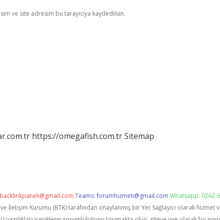
im ve site adresim bu tarayıcıya kaydedilsin.
r.com.tr
https://omegafish.com.tr
Sitemap
backlinkpaneli@gmail.com
Teams:
forumhizmeti@gmail.com
Whatsapp: 0262 6
i ve İletişim Kurumu (BTK) tarafından onaylanmış bir Yer Sağlayıcı olarak hizmet 
zdıkları içeriklerin sorumluluğunu taşımakta olup, siteye üye olarak bu sorumlu