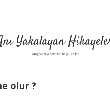
Anı Yakalayan Hikayele
Fotoğraflarla anlatılan neşeli anılar!
e olur ?