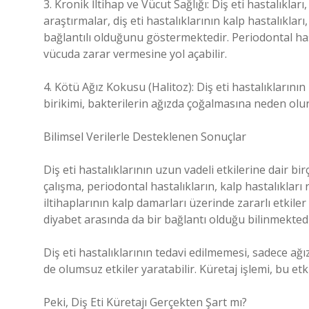
3. Kronik İltihap ve Vücut Sağlığı: Diş eti hastalıkları
araştırmalar, diş eti hastalıklarının kalp hastalıklar
bağlantılı olduğunu göstermektedir. Periodontal has
vücuda zarar vermesine yol açabilir.
4. Kötü Ağız Kokusu (Halitoz): Diş eti hastalıklarının
birikimi, bakterilerin ağızda çoğalmasına neden olur
Bilimsel Verilerle Desteklenen Sonuçlar
Diş eti hastalıklarının uzun vadeli etkilerine dair b
çalışma, periodontal hastalıkların, kalp hastalıkları r
iltihaplarının kalp damarları üzerinde zararlı etkiler y
diyabet arasında da bir bağlantı olduğu bilinmektedi
Diş eti hastalıklarının tedavi edilmemesi, sadece ağ
de olumsuz etkiler yaratabilir. Küretaj işlemi, bu etk
Peki, Diş Eti Küretajı Gerçekten Şart mı?