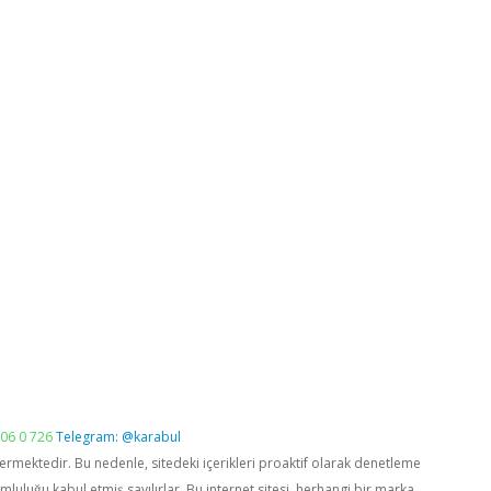
06 0 726
Telegram: @karabul
vermektedir. Bu nedenle, sitedeki içerikleri proaktif olarak denetleme
luğu kabul etmiş sayılırlar. Bu internet sitesi, herhangi bir marka,