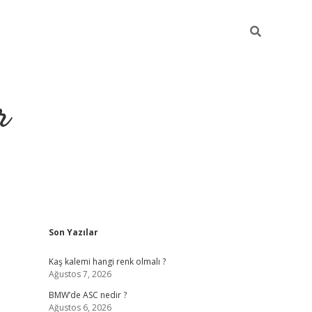
r
Sidebar
Son Yazılar
https://elexbetgi
Kaş kalemi hangi renk olmalı ?
Ağustos 7, 2026
BMW’de ASC nedir ?
Ağustos 6, 2026