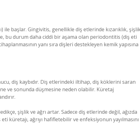
ı) ile başlar. Gingivitis, genellikle diş etlerinde kızarıklık, şişli
e, bu durum daha ciddi bir aşama olan periodontitis (diş eti
 iltihaplanmasının yanı sıra dişleri destekleyen kemik yapısına
cu, diş kaybıdır. Diş etlerindeki iltihap, diş köklerini saran
ine ve sonunda düşmesine neden olabilir. Küretaj
andırır.
edikçe, şişlik ve ağrı artar. Sadece diş etlerinde değil, ağızda
eti küretajı, ağrıyı hafifletebilir ve enfeksiyonun yayılmasını