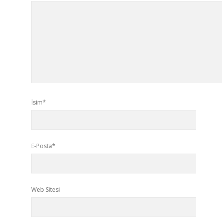
İsim*
E-Posta*
Web Sitesi