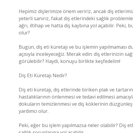
Hepimiz dişlerimize önem veririz, ancak diş etlerim
yeterli sanırız, fakat diş etlerindeki sağlık problemler
ağrı, iltihap ve hatta diş kaybına yol açabilir. Pek
olur?
Bugün, diş eti küretajı ve bu işlemin yapılmaması d
açısıyla inceleyeceğiz. Merak edin: diş etlerinizin s
görülebilir? Haydi, konuyu birlikte keşfedelim!
Diş Eti Küretajı Nedir?
Diş eti küretajı, diş etlerinde biriken plak ve tartarı
hastalıklarının önlenmesi ve tedavi edilmesi amacıyla
dokuların temizlenmesi ve diş köklerinin düzgünleşt
yardımcı olur.
Peki, eğer bu işlem yapılmazsa neler olabilir? Diş e
sağlık sorunlarına yol açabilir.