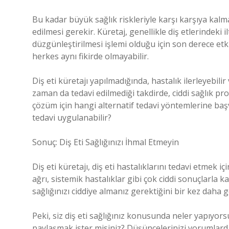
Bu kadar büyük sağlık riskleriyle karşı karşıya kalm
edilmesi gerekir. Küretaj, genellikle diş etlerindeki 
düzgünleştirilmesi işlemi olduğu için son derece etk
herkes aynı fikirde olmayabilir.
Diş eti küretajı yapılmadığında, hastalık ilerleyebili
zaman da tedavi edilmediği takdirde, ciddi sağlık probl
çözüm için hangi alternatif tedavi yöntemlerine baş
tedavi uygulanabilir?
Sonuç: Diş Eti Sağlığınızı İhmal Etmeyin
Diş eti küretajı, diş eti hastalıklarını tedavi etmek i
ağrı, sistemik hastalıklar gibi çok ciddi sonuçlarla kar
sağlığınızı ciddiye almanız gerektiğini bir kez daha g
Peki, siz diş eti sağlığınız konusunda neler yapıyorsu
paylaşmak ister misiniz? Düşüncelerinizi yorumlard