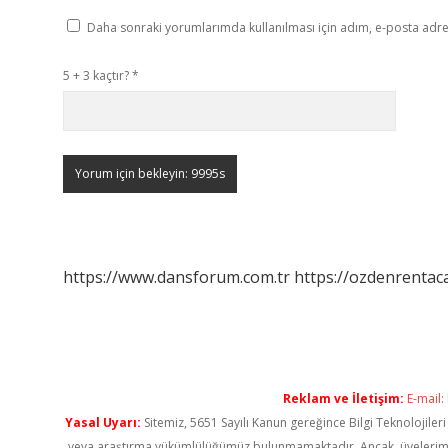
Daha sonraki yorumlarımda kullanılması için adım, e-posta adres
5 + 3 kaçtır?
*
https://www.dansforum.com.tr
https://ozdenrentaca
Reklam ve İletişim:
E-mail:
Yasal Uyarı:
Sitemiz, 5651 Sayılı Kanun gereğince Bilgi Teknolojiler
veya araştırma yükümlülüğümüz bulunmamaktadır. Ancak, üyelerimiz ya