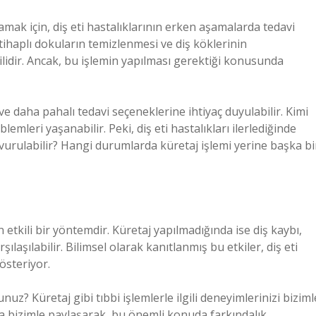
amak için, diş eti hastalıklarının erken aşamalarda tedavi
iltihaplı dokuların temizlenmesi ve diş köklerinin
ilidir. Ancak, bu işlemin yapılması gerektiği konusunda
r ve daha pahalı tedavi seçeneklerine ihtiyaç duyulabilir. Kimi
emleri yaşanabilir. Peki, diş eti hastalıkları ilerlediğinde
vurulabilir? Hangi durumlarda küretaj işlemi yerine başka bi
çin etkili bir yöntemdir. Küretaj yapılmadığında ise diş kaybı,
şılaşılabilir. Bilimsel olarak kanıtlanmış bu etkiler, diş eti
österiyor.
nuz? Küretaj gibi tıbbi işlemlerle ilgili deneyimlerinizi biziml
a bizimle paylaşarak, bu önemli konuda farkındalık