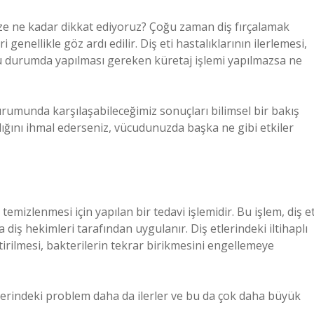
ize ne kadar dikkat ediyoruz? Çoğu zaman diş fırçalamak
i genellikle göz ardı edilir. Diş eti hastalıklarının ilerlemesi,
i, bu durumda yapılması gereken küretaj işlemi yapılmazsa ne
urumunda karşılaşabileceğimiz sonuçları bilimsel bir bakış
ağlığını ihmal ederseniz, vücudunuzda başka ne gibi etkiler
n temizlenmesi için yapılan bir tedavi işlemidir. Bu işlem, diş et
 diş hekimleri tarafından uygulanır. Diş etlerindeki iltihaplı
irilmesi, bakterilerin tekrar birikmesini engellemeye
tlerindeki problem daha da ilerler ve bu da çok daha büyük