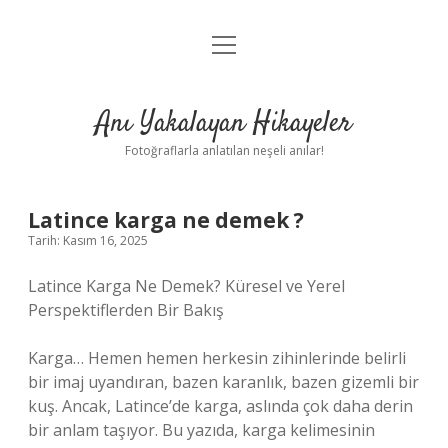
menüyü
Anasayfa
aç
Gizlilik Politikası
Anı Yakalayan Hikayeler
Yasal Uyarı
Fotoğraflarla anlatılan neşeli anılar!
Hakkımızda
Latince karga ne demek ?
Tarih: Kasım 16, 2025
Latince Karga Ne Demek? Küresel ve Yerel
Perspektiflerden Bir Bakış
Karga… Hemen hemen herkesin zihinlerinde belirli
bir imaj uyandıran, bazen karanlık, bazen gizemli bir
kuş. Ancak, Latince’de karga, aslında çok daha derin
bir anlam taşıyor. Bu yazıda, karga kelimesinin