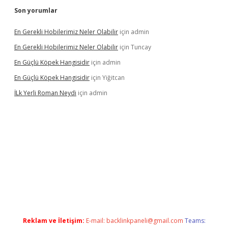
Son yorumlar
En Gerekli Hobilerimiz Neler Olabilir
için
admin
En Gerekli Hobilerimiz Neler Olabilir
için
Tuncay
En Güçlü Köpek Hangisidir
için
admin
En Güçlü Köpek Hangisidir
için
Yiğitcan
İLk Yerli Roman Neydi
için
admin
xbetgiris.org/
betbox
betexper bahis
Reklam ve İletişim:
E-mail:
backlinkpaneli@gmail.com
Teams: