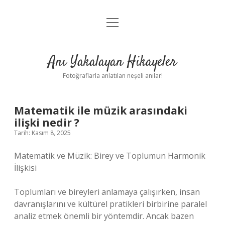
menüyü
Anasayfa
aç
Gizlilik Politikası
Anı Yakalayan Hikayeler
Yasal Uyarı
Fotoğraflarla anlatılan neşeli anılar!
Hakkımızda
Matematik ile müzik arasındaki
ilişki nedir ?
Tarih: Kasım 8, 2025
Matematik ve Müzik: Birey ve Toplumun Harmonik
İlişkisi
Toplumları ve bireyleri anlamaya çalışırken, insan
davranışlarını ve kültürel pratikleri birbirine paralel
analiz etmek önemli bir yöntemdir. Ancak bazen