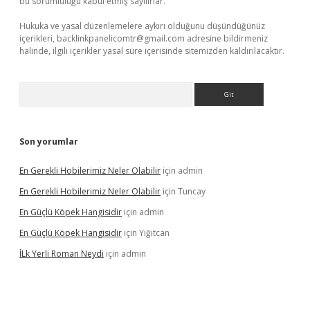
bu sorumluluğu kabul etmiş sayılırlar.
Hukuka ve yasal düzenlemelere aykırı olduğunu düşündüğünüz
içerikleri,
backlinkpanelicomtr@gmail.com
adresine bildirmeniz
halinde, ilgili içerikler yasal süre içerisinde sitemizden kaldırılacaktır.
Arama
Son yorumlar
En Gerekli Hobilerimiz Neler Olabilir
için
admin
En Gerekli Hobilerimiz Neler Olabilir
için
Tuncay
En Güçlü Köpek Hangisidir
için
admin
En Güçlü Köpek Hangisidir
için
Yiğitcan
İLk Yerli Roman Neydi
için
admin