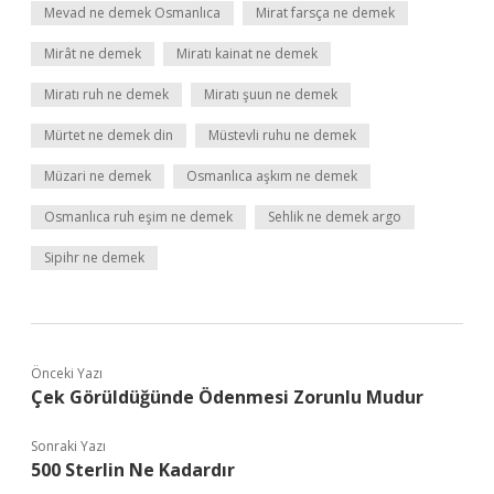
Mevad ne demek Osmanlıca
Mirat farsça ne demek
Mirât ne demek
Miratı kainat ne demek
Miratı ruh ne demek
Miratı şuun ne demek
Mürtet ne demek din
Müstevli ruhu ne demek
Müzari ne demek
Osmanlıca aşkım ne demek
Osmanlıca ruh eşim ne demek
Sehlik ne demek argo
Sipihr ne demek
Önceki Yazı
Çek Görüldüğünde Ödenmesi Zorunlu Mudur
Sonraki Yazı
500 Sterlin Ne Kadardır