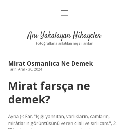
menüyü
Anasayfa
aç
Gizlilik Politikası
Anı Yakalayan Hikayeler
Yasal Uyarı
Fotoğraflarla anlatılan neşeli anılar!
Hakkımızda
Mirat Osmanlıca Ne Demek
Tarih: Aralık 30, 2024
Mirat farsça ne
demek?
Ayna (< Far. "Işığı yansıtan, varlıkların, camların,
mirâtların görüntüsünü veren cilalı ve sırlı cam.", 2.