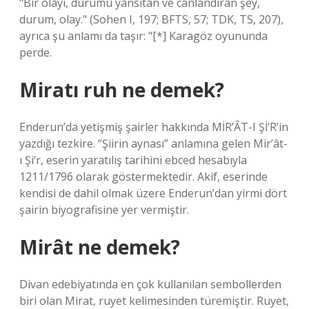
"Bir olayı, durumu yansıtan ve canlandıran şey,
durum, olay." (Sohen I, 197; BFTS, 57; TDK, TS, 207),
ayrıca şu anlamı da taşır: "[*] Karagöz oyununda
perde.
Miratı ruh ne demek?
Enderun’da yetişmiş şairler hakkında MİR’ÂT-I Şİ’R’in
yazdığı tezkire. “Şiirin aynası” anlamına gelen Mir’ât-
ı Şi’r, eserin yaratılış tarihini ebced hesabıyla
1211/1796 olarak göstermektedir. Akif, eserinde
kendisi de dahil olmak üzere Enderun’dan yirmi dört
şairin biyografisine yer vermiştir.
Mirât ne demek?
Divan edebiyatında en çok kullanılan sembollerden
biri olan Mirat, ruyet kelimesinden türemiştir. Ruyet,