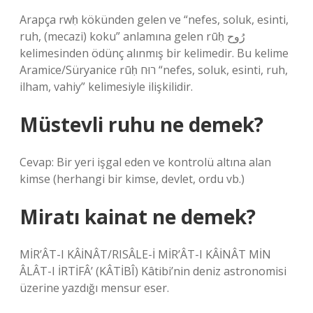
Arapça rwḥ kökünden gelen ve “nefes, soluk, esinti,
ruh, (mecazi) koku” anlamına gelen rūḥ رُوح
kelimesinden ödünç alınmış bir kelimedir. Bu kelime
Aramice/Süryanice rūḥ רוּח “nefes, soluk, esinti, ruh,
ilham, vahiy” kelimesiyle ilişkilidir.
Müstevli ruhu ne demek?
Cevap: Bir yeri işgal eden ve kontrolü altına alan
kimse (herhangi bir kimse, devlet, ordu vb.)
Miratı kainat ne demek?
MİR’ÂT-I KÂİNÂT/RISÂLE-İ MİR’ÂT-I KÂİNÂT MİN
ÂLÂT-I İRTİFÂ’ (KÂTİBÎ) Kâtibi’nin deniz astronomisi
üzerine yazdığı mensur eser.