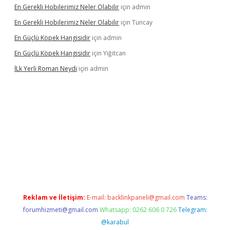
En Gerekli Hobilerimiz Neler Olabilir
için
admin
En Gerekli Hobilerimiz Neler Olabilir
için
Tuncay
En Güçlü Köpek Hangisidir
için
admin
En Güçlü Köpek Hangisidir
için
Yiğitcan
İLk Yerli Roman Neydi
için
admin
iris.org/
betbox
betexper bahis
Reklam ve İletişim:
E-mail:
backlinkpaneli@gmail.com
Teams:
forumhizmeti@gmail.com
Whatsapp: 0262 606 0 726
Telegram:
@karabul