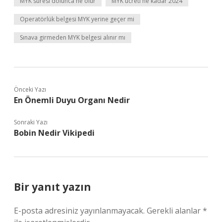
MYK süresi dolunca ne olur
MYK ücreti ne kadar 2024
Operatörlük belgesi MYK yerine geçer mi
Sınava girmeden MYK belgesi alınır mı
Önceki Yazı
En Önemli Duyu Organı Nedir
Sonraki Yazı
Bobin Nedir Vikipedi
Bir yanıt yazın
E-posta adresiniz yayınlanmayacak.
Gerekli alanlar
*