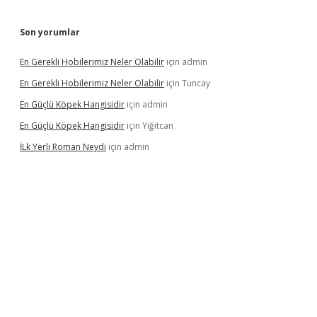
Son yorumlar
En Gerekli Hobilerimiz Neler Olabilir
için
admin
En Gerekli Hobilerimiz Neler Olabilir
için
Tuncay
En Güçlü Köpek Hangisidir
için
admin
En Güçlü Köpek Hangisidir
için
Yiğitcan
İLk Yerli Roman Neydi
için
admin
iris.org/
betbox
betexper bahis