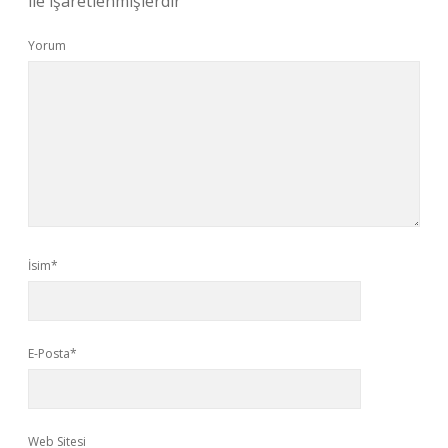
ile işaretlenmişlerdir
Yorum
İsim*
E-Posta*
Web Sitesi