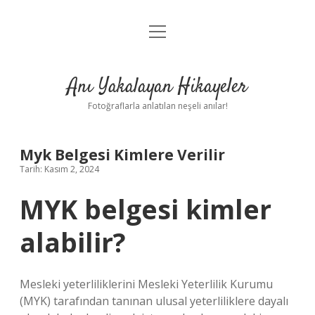
menüyü
Anasayfa
aç
Gizlilik Politikası
Anı Yakalayan Hikayeler
Yasal Uyarı
Fotoğraflarla anlatılan neşeli anılar!
Hakkımızda
Myk Belgesi Kimlere Verilir
Tarih: Kasım 2, 2024
MYK belgesi kimler
alabilir?
Mesleki yeterliliklerini Mesleki Yeterlilik Kurumu
(MYK) tarafından tanınan ulusal yeterliliklere dayalı