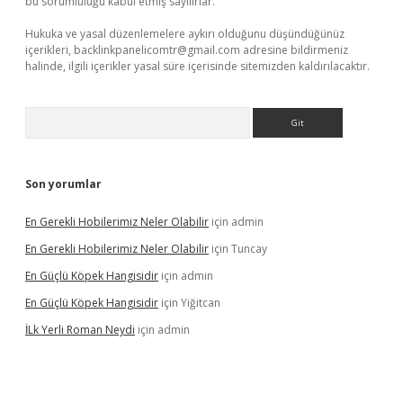
bu sorumluluğu kabul etmiş sayılırlar.
Hukuka ve yasal düzenlemelere aykırı olduğunu düşündüğünüz
içerikleri,
backlinkpanelicomtr@gmail.com
adresine bildirmeniz
halinde, ilgili içerikler yasal süre içerisinde sitemizden kaldırılacaktır.
Arama
Son yorumlar
En Gerekli Hobilerimiz Neler Olabilir
için
admin
En Gerekli Hobilerimiz Neler Olabilir
için
Tuncay
En Güçlü Köpek Hangisidir
için
admin
En Güçlü Köpek Hangisidir
için
Yiğitcan
İLk Yerli Roman Neydi
için
admin