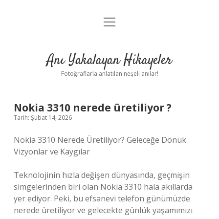
menüyü
Anasayfa
aç
Gizlilik Politikası
Anı Yakalayan Hikayeler
Yasal Uyarı
Fotoğraflarla anlatılan neşeli anılar!
Hakkımızda
Nokia 3310 nerede üretiliyor ?
Tarih: Şubat 14, 2026
Nokia 3310 Nerede Üretiliyor? Geleceğe Dönük
Vizyonlar ve Kaygılar
Teknolojinin hızla değişen dünyasında, geçmişin
simgelerinden biri olan Nokia 3310 hala akıllarda
yer ediyor. Peki, bu efsanevi telefon günümüzde
nerede üretiliyor ve gelecekte günlük yaşamımızı