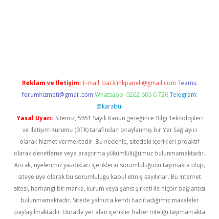
betgiris.org/
betbox
betexper bahis
Reklam ve İletişim:
E-mail:
backlinkpaneli@gmail.com
Teams:
forumhizmeti@gmail.com
Whatsapp: 0262 606 0 726
Telegram:
@karabul
Yasal Uyarı:
Sitemiz, 5651 Sayılı Kanun gereğince Bilgi Teknolojileri
ve İletişim Kurumu (BTK) tarafından onaylanmış bir Yer Sağlayıcı
olarak hizmet vermektedir. Bu nedenle, sitedeki içerikleri proaktif
olarak denetleme veya araştırma yükümlülüğümüz bulunmamaktadır.
Ancak, üyelerimiz yazdıkları içeriklerin sorumluluğunu taşımakta olup,
siteye üye olarak bu sorumluluğu kabul etmiş sayılırlar. Bu internet
sitesi, herhangi bir marka, kurum veya şahıs şirketi ile hiçbir bağlantısı
bulunmamaktadır. Sitede yalnızca kendi hazırladığımız makaleler
paylaşılmaktadır. Burada yer alan içerikler haber niteliği taşımamakta