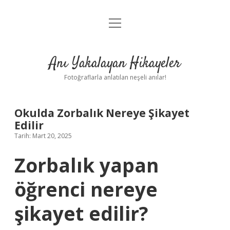
menüyü
Anasayfa
aç
Gizlilik Politikası
Anı Yakalayan Hikayeler
Yasal Uyarı
Fotoğraflarla anlatılan neşeli anılar!
Hakkımızda
Okulda Zorbalık Nereye Şikayet
Edilir
Tarih: Mart 20, 2025
Zorbalık yapan
öğrenci nereye
şikayet edilir?