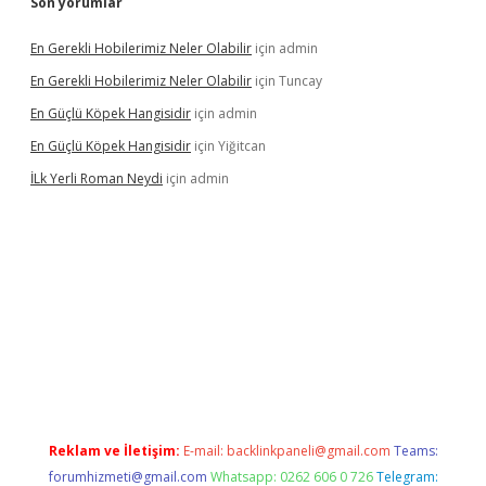
Son yorumlar
En Gerekli Hobilerimiz Neler Olabilir
için
admin
En Gerekli Hobilerimiz Neler Olabilir
için
Tuncay
En Güçlü Köpek Hangisidir
için
admin
En Güçlü Köpek Hangisidir
için
Yiğitcan
İLk Yerli Roman Neydi
için
admin
is.org/
betbox
betexper bahis
Reklam ve İletişim:
E-mail:
backlinkpaneli@gmail.com
Teams:
forumhizmeti@gmail.com
Whatsapp: 0262 606 0 726
Telegram: