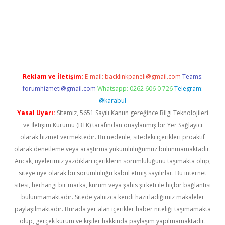
xbetgiris.org/
betbox
betexper bahis
Reklam ve İletişim:
E-mail:
backlinkpaneli@gmail.com
Teams:
forumhizmeti@gmail.com
Whatsapp: 0262 606 0 726
Telegram:
@karabul
Yasal Uyarı:
Sitemiz, 5651 Sayılı Kanun gereğince Bilgi Teknolojileri
ve İletişim Kurumu (BTK) tarafından onaylanmış bir Yer Sağlayıcı
olarak hizmet vermektedir. Bu nedenle, sitedeki içerikleri proaktif
olarak denetleme veya araştırma yükümlülüğümüz bulunmamaktadır.
Ancak, üyelerimiz yazdıkları içeriklerin sorumluluğunu taşımakta olup,
siteye üye olarak bu sorumluluğu kabul etmiş sayılırlar. Bu internet
sitesi, herhangi bir marka, kurum veya şahıs şirketi ile hiçbir bağlantısı
bulunmamaktadır. Sitede yalnızca kendi hazırladığımız makaleler
paylaşılmaktadır. Burada yer alan içerikler haber niteliği taşımamakta
olup, gerçek kurum ve kişiler hakkında paylaşım yapılmamaktadır.