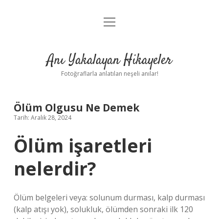
menüyü
Anasayfa
aç
Gizlilik Politikası
Anı Yakalayan Hikayeler
Yasal Uyarı
Fotoğraflarla anlatılan neşeli anılar!
Hakkımızda
Ölüm Olgusu Ne Demek
Tarih: Aralık 28, 2024
Ölüm işaretleri
nelerdir?
Ölüm belgeleri veya: solunum durması, kalp durması
(kalp atışı yok), solukluk, ölümden sonraki ilk 120