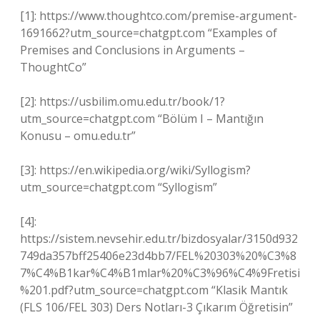
[1]: https://www.thoughtco.com/premise-argument-
1691662?utm_source=chatgpt.com “Examples of
Premises and Conclusions in Arguments –
ThoughtCo”
[2]: https://usbilim.omu.edu.tr/book/1?
utm_source=chatgpt.com “Bölüm I – Mantığın
Konusu – omu.edu.tr”
[3]: https://en.wikipedia.org/wiki/Syllogism?
utm_source=chatgpt.com “Syllogism”
[4]:
https://sistem.nevsehir.edu.tr/bizdosyalar/3150d932
749da357bff25406e23d4bb7/FEL%20303%20%C3%8
7%C4%B1kar%C4%B1mlar%20%C3%96%C4%9Fretisi
%201.pdf?utm_source=chatgpt.com “Klasik Mantık
(FLS 106/FEL 303) Ders Notları-3 Çıkarım Öğretisin”