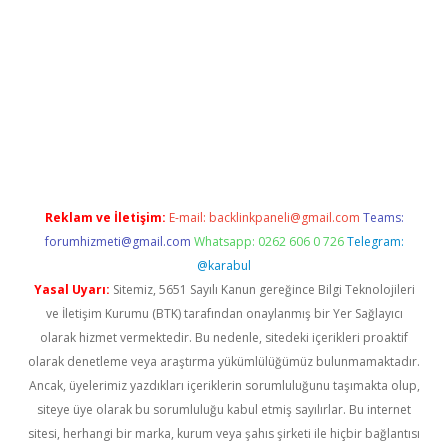
iris.org/
betbox
betexper bahis
Reklam ve İletişim:
E-mail:
backlinkpaneli@gmail.com
Teams:
forumhizmeti@gmail.com
Whatsapp: 0262 606 0 726
Telegram:
@karabul
Yasal Uyarı:
Sitemiz, 5651 Sayılı Kanun gereğince Bilgi Teknolojileri
ve İletişim Kurumu (BTK) tarafından onaylanmış bir Yer Sağlayıcı
olarak hizmet vermektedir. Bu nedenle, sitedeki içerikleri proaktif
olarak denetleme veya araştırma yükümlülüğümüz bulunmamaktadır.
Ancak, üyelerimiz yazdıkları içeriklerin sorumluluğunu taşımakta olup,
siteye üye olarak bu sorumluluğu kabul etmiş sayılırlar. Bu internet
sitesi, herhangi bir marka, kurum veya şahıs şirketi ile hiçbir bağlantısı