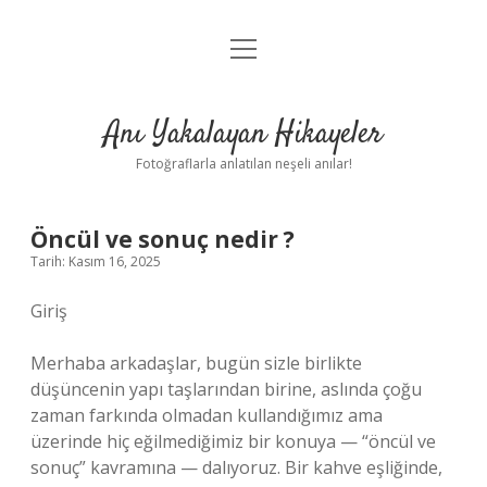
menüyü
Anasayfa
aç
Gizlilik Politikası
Anı Yakalayan Hikayeler
Yasal Uyarı
Fotoğraflarla anlatılan neşeli anılar!
Hakkımızda
Öncül ve sonuç nedir ?
Tarih: Kasım 16, 2025
Giriş
Merhaba arkadaşlar, bugün sizle birlikte
düşüncenin yapı taşlarından birine, aslında çoğu
zaman farkında olmadan kullandığımız ama
üzerinde hiç eğilmediğimiz bir konuya — “öncül ve
sonuç” kavramına — dalıyoruz. Bir kahve eşliğinde,