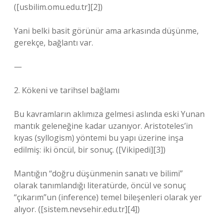
([usbilim.omu.edu.tr][2])
Yani belki basit görünür ama arkasında düşünme,
gerekçe, bağlantı var.
—
2. Kökeni ve tarihsel bağlamı
Bu kavramların aklımıza gelmesi aslında eski Yunan
mantık geleneğine kadar uzanıyor. Aristoteles’in
kıyas (syllogism) yöntemi bu yapı üzerine inşa
edilmiş: iki öncül, bir sonuç. ([Vikipedi][3])
Mantığın “doğru düşünmenin sanatı ve bilimi”
olarak tanımlandığı literatürde, öncül ve sonuç
“çıkarım”un (inference) temel bileşenleri olarak yer
alıyor. ([sistem.nevsehir.edu.tr][4])