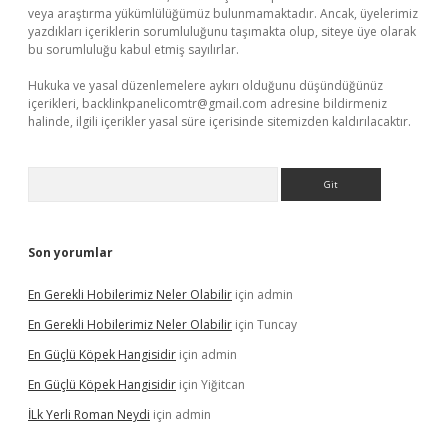
veya araştırma yükümlülüğümüz bulunmamaktadır. Ancak, üyelerimiz
yazdıkları içeriklerin sorumluluğunu taşımakta olup, siteye üye olarak
bu sorumluluğu kabul etmiş sayılırlar.
Hukuka ve yasal düzenlemelere aykırı olduğunu düşündüğünüz
içerikleri,
backlinkpanelicomtr@gmail.com
adresine bildirmeniz
halinde, ilgili içerikler yasal süre içerisinde sitemizden kaldırılacaktır.
Arama
Son yorumlar
En Gerekli Hobilerimiz Neler Olabilir
için
admin
En Gerekli Hobilerimiz Neler Olabilir
için
Tuncay
En Güçlü Köpek Hangisidir
için
admin
En Güçlü Köpek Hangisidir
için
Yiğitcan
İLk Yerli Roman Neydi
için
admin