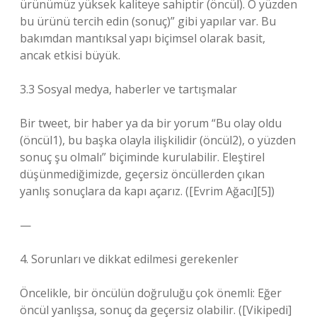
ürünümüz yüksek kaliteye sahiptir (öncül). O yüzden
bu ürünü tercih edin (sonuç)” gibi yapılar var. Bu
bakımdan mantıksal yapı biçimsel olarak basit,
ancak etkisi büyük.
3.3 Sosyal medya, haberler ve tartışmalar
Bir tweet, bir haber ya da bir yorum “Bu olay oldu
(öncül1), bu başka olayla ilişkilidir (öncül2), o yüzden
sonuç şu olmalı” biçiminde kurulabilir. Eleştirel
düşünmediğimizde, geçersiz öncüllerden çıkan
yanlış sonuçlara da kapı açarız. ([Evrim Ağacı][5])
—
4. Sorunları ve dikkat edilmesi gerekenler
Öncelikle, bir öncülün doğruluğu çok önemli: Eğer
öncül yanlışsa, sonuç da geçersiz olabilir. ([Vikipedi]