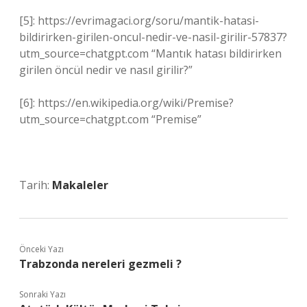
[5]: https://evrimagaci.org/soru/mantik-hatasi-
bildirirken-girilen-oncul-nedir-ve-nasil-girilir-57837?
utm_source=chatgpt.com “Mantık hatası bildirirken
girilen öncül nedir ve nasıl girilir?”
[6]: https://en.wikipedia.org/wiki/Premise?
utm_source=chatgpt.com “Premise”
Tarih:
Makaleler
Önceki Yazı
Trabzonda nereleri gezmeli ?
Sonraki Yazı