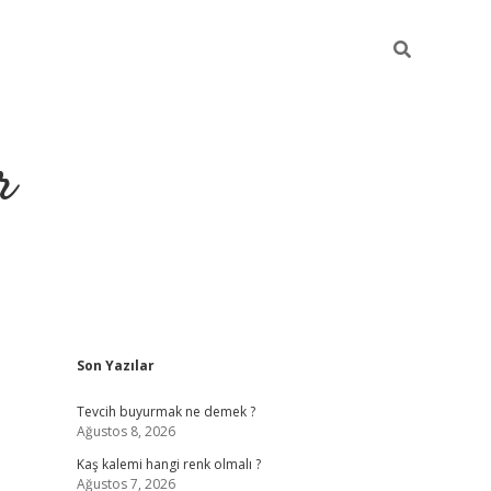
r
Sidebar
Son Yazılar
https://elexbet
Tevcih buyurmak ne demek ?
Ağustos 8, 2026
Kaş kalemi hangi renk olmalı ?
Ağustos 7, 2026