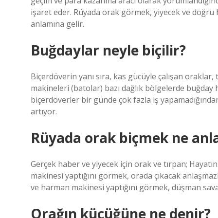
geçim ve para kazanma aracı olarak yorumlandığından
işaret eder. Rüyada orak görmek, yiyecek ve doğru 
anlamına gelir.
Buğdaylar neyle biçilir?
Biçerdöverin yanı sıra, kas gücüyle çalışan oraklar,
makineleri (batolar) bazı dağlık bölgelerde buğday h
biçerdöverler bir günde çok fazla iş yapamadığında
artıyor.
Rüyada orak biçmek ne anla
Gerçek haber ve yiyecek için orak ve tırpan; Hayatı
makinesi yaptığını görmek, orada çıkacak anlaşmazlı
ve harman makinesi yaptığını görmek, düşman savaşç
Orağın küçüğüne ne denir?