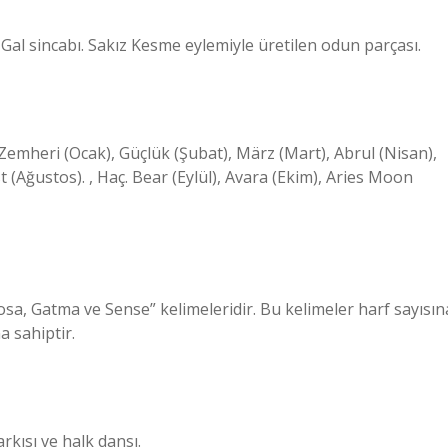
Gal sincabı. Sakız Kesme eylemiyle üretilen odun parçası.
: Zemheri (Ocak), Güçlük (Şubat), März (Mart), Abrul (Nisan),
(Ağustos). , Haç. Bear (Eylül), Avara (Ekim), Aries Moon
osa, Gatma ve Sense” kelimeleridir. Bu kelimeler harf sayısın
a sahiptir.
arkısı ve halk dansı.