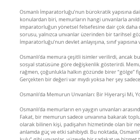
Osmanlı İmparatorluğu’nun bürokratik yapısına dair
konulardan biri, memurların hangi unvanlarla anıldı
imparatorluğun yönetsel felsefesine dair çok daha 
sorusu, yalnızca unvanlar üzerinden bir tarihsel 
İmparatorluğu’nun devlet anlayışına, sınıf yapısına ve
Osmanlı’da memura çeşitli isimler verilirdi, ancak
sosyal statüsüne göre değişkenlik gösterirdi. Memur
rağmen, çoğunlukla halkın gözünde birer “gölge” fi
Gerçekten bir değeri var mıydı yoksa her şey sadece 
Osmanlı’da Memurun Unvanları: Bir Hiyerarşi Mi, Yok
Osmanlı’da memurların en yaygın unvanları arasında “k
Fakat, bir memurun sadece unvanına bakarak toplu
olarak bilinen kişi, padişahın hizmetinde olan bir n
anlamda güç ve etki sahibiydi. Bu noktada, Osmanlı’d
kulu” gibi unvanlar, yüzeyde bir sadakat ve hizmet 