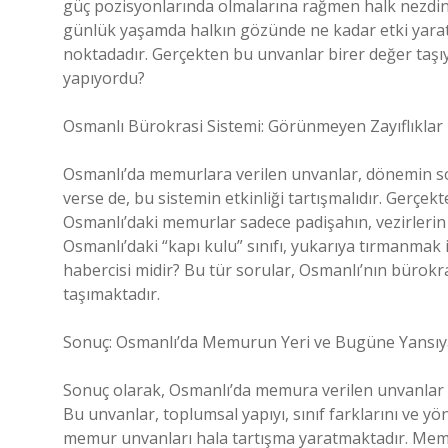
güç pozisyonlarında olmalarına rağmen halk nezdinde
günlük yaşamda halkın gözünde ne kadar etki yaratt
noktadadır. Gerçekten bu unvanlar birer değer taşı
yapıyordu?
Osmanlı Bürokrasi Sistemi: Görünmeyen Zayıflıklar
Osmanlı’da memurlara verilen unvanlar, dönemin sos
verse de, bu sistemin etkinliği tartışmalıdır. Gerçek
Osmanlı’daki memurlar sadece padişahın, vezirlerin 
Osmanlı’daki “kapı kulu” sınıfı, yukarıya tırmanmak i
habercisi midir? Bu tür sorular, Osmanlı’nın bürokra
taşımaktadır.
Sonuç: Osmanlı’da Memurun Yeri ve Bugüne Yansıya
Sonuç olarak, Osmanlı’da memura verilen unvanlar sa
Bu unvanlar, toplumsal yapıyı, sınıf farklarını ve y
memur unvanları hala tartışma yaratmaktadır. Memu