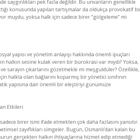
 saygınlıkları pek fazla değildir. Bu unvanların genellikle
ığı konusunda yapılan tartışmalar da oldukça provokatif bi
yor muydu, yoksa halk için sadece birer “gölgeleme” mi
yal yapısı ve yönetim anlayışı hakkında önemli ipuçları
ten halkın sesine kulak veren bir bürokrasi var mıydı? Yoksa,
ve sarayın çıkarlarını gözetmekle mi meşguldüler? Özellikle,
çin halkla olan bağlarını koparmış bir yönetici sınıfının
tik yapısına dair önemli bir eleştiriyi günümüze
n Etkileri
dece birer ismi ifade etmekten çok daha fazlasını yansıtır.
önetimsel zayıflıkları simgeler. Bugün, Osmanlı’dan kalan bu
run gerçekten halkın ihtiyaçlarına hizmet edip etmediği