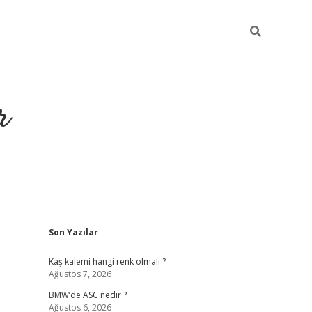
r
Sidebar
Son Yazılar
https://elexbet
Kaş kalemi hangi renk olmalı ?
Ağustos 7, 2026
BMW’de ASC nedir ?
Ağustos 6, 2026