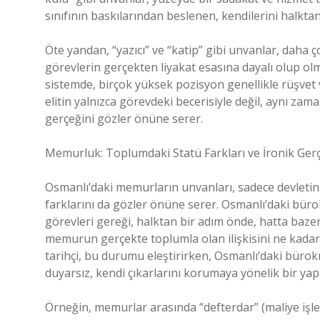
sınıfının baskılarından beslenen, kendilerini halktan
Öte yandan, “yazıcı” ve “katip” gibi unvanlar, daha 
görevlerin gerçekten liyakat esasına dayalı olup olm
sistemde, birçok yüksek pozisyon genellikle rüşvet v
elitin yalnızca görevdeki becerisiyle değil, aynı zam
gerçeğini gözler önüne serer.
Memurluk: Toplumdaki Statü Farkları ve İronik Ger
Osmanlı’daki memurların unvanları, sadece devletin i
farklarını da gözler önüne serer. Osmanlı’daki bürokr
görevleri gereği, halktan bir adım önde, hatta bazen
memurun gerçekte toplumla olan ilişkisini ne kadar
tarihçi, bu durumu eleştirirken, Osmanlı’daki bürokr
duyarsız, kendi çıkarlarını korumaya yönelik bir yap
Örneğin, memurlar arasında “defterdar” (maliye işle