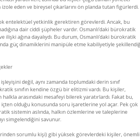
 izole eden ve bireysel çıkarlarını ön planda tutan figürlerdi.
çok entelektüel yetkinlik gerektiren görevlerdi. Ancak, bu
adığına dair ciddi şüpheler vardır. Osmanlı’daki bürokratik
e ilişki ağına dayalıydı. Bu durum, Osmanlı’daki bürokratik
anda güç dinamiklerini manipüle etme kabiliyetiyle şekillendiğ
çekler
şleyişini değil, aynı zamanda toplumdaki derin sınıf
atik sınıfın kendine özgü bir elitizmi vardı. Bu kişiler,
 halkla arasındaki mesafeyi bilerek yaratırlardı. Fakat bu,
 içten olduğu konusunda soru işaretlerine yol açar. Pek çok
atik sistemin aslında, halkın özlemlerine ve taleplerine
ıyı simgelendiğini savunur.
rinden sorumlu kişi) gibi yüksek görevlerdeki kişiler, önemli