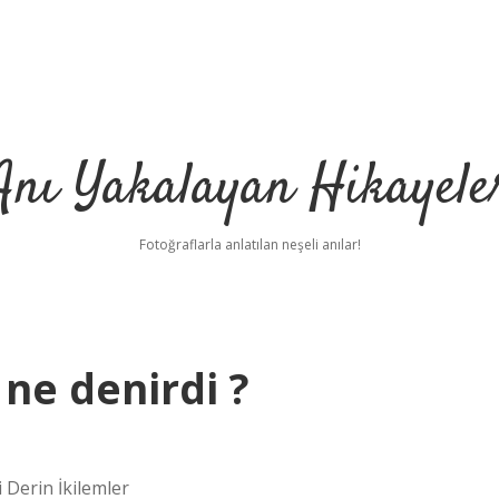
Anı Yakalayan Hikayele
Fotoğraflarla anlatılan neşeli anılar!
ne denirdi ?
Derin İkilemler