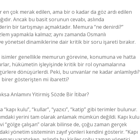
 en çok merak edilen, ama bir o kadar da göz ardı edilen
ğıdır. Ancak bu basit sorunun cevabı, aslında
derin bir tartışmayı açmaktadır. Memura “ne denirdi?”
gözlem yapmakla kalmaz; aynı zamanda Osmanlı
 yönetsel dinamiklerine dair kritik bir soru işareti bırakır.
 bu isimler genellikle memurun görevine, konumuna ve hatta
lar, hükümetin işleyişinde kritik bir rol oynamalarına
gürlere dönüşürlerdi. Peki, bu unvanlar ne kadar anlamlıydı?
birer gösterişten mi ibaretti?
sa Anlamını Yitirmiş Sözde Bir İtibar?
apı kulu”, “kullar”, “yazıcı”, “katip” gibi terimler bulunur.
mdaki yerini tam olarak anlamak mümkün değildi. Kapı kulu
evi “gölge çalışan” olarak bilinse de, çoğu zaman gerçek
aki yönetim sisteminin zayıf yönleri kendini gösterir. “Kapı
teması yaratırken, aslında bu kişiler çoğu zaman yönetici