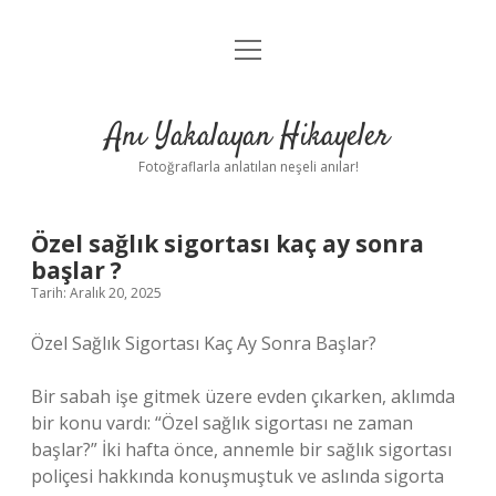
menüyü
Anasayfa
aç
Gizlilik Politikası
Anı Yakalayan Hikayeler
Yasal Uyarı
Fotoğraflarla anlatılan neşeli anılar!
Hakkımızda
Özel sağlık sigortası kaç ay sonra
başlar ?
Tarih: Aralık 20, 2025
Özel Sağlık Sigortası Kaç Ay Sonra Başlar?
Bir sabah işe gitmek üzere evden çıkarken, aklımda
bir konu vardı: “Özel sağlık sigortası ne zaman
başlar?” İki hafta önce, annemle bir sağlık sigortası
poliçesi hakkında konuşmuştuk ve aslında sigorta