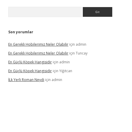
Arama
Son yorumlar
En Gerekli Hobilerimiz Neler Olabilir
için
admin
En Gerekli Hobilerimiz Neler Olabilir
için
Tuncay
En Güçlü Köpek Hangisidir
için
admin
En Güçlü Köpek Hangisidir
için
Yiğitcan
İLk Yerli Roman Neydi
için
admin
betgiris.org/
betbox
betexper bahis