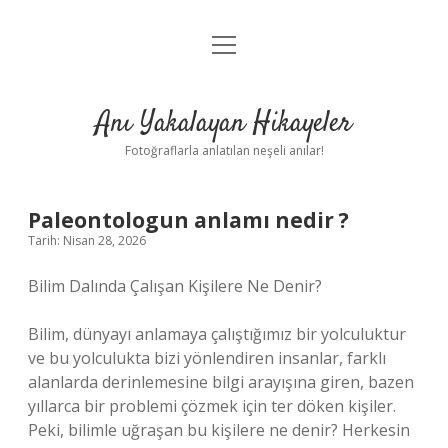
menüyü
Anasayfa
aç
Gizlilik Politikası
Anı Yakalayan Hikayeler
Yasal Uyarı
Fotoğraflarla anlatılan neşeli anılar!
Hakkımızda
Paleontologun anlamı nedir ?
Tarih: Nisan 28, 2026
Bilim Dalında Çalışan Kişilere Ne Denir?
Bilim, dünyayı anlamaya çalıştığımız bir yolculuktur
ve bu yolculukta bizi yönlendiren insanlar, farklı
alanlarda derinlemesine bilgi arayışına giren, bazen
yıllarca bir problemi çözmek için ter döken kişiler.
Peki, bilimle uğraşan bu kişilere ne denir? Herkesin