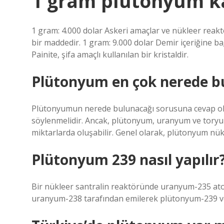
1 gram plütonyum k
1 gram: 4.000 dolar Askeri amaçlar ve nükleer reakt
bir maddedir. 1 gram: 9.000 dolar Demir içeriğine bağ
Painite, şifa amaçlı kullanılan bir kristaldir.
Plütonyum en çok nerede b
Plütonyumun nerede bulunacağı sorusuna cevap ol
söylenmelidir. Ancak, plütonyum, uranyum ve toryu
miktarlarda oluşabilir. Genel olarak, plütonyum nük
Plütonyum 239 nasıl yapılır
Bir nükleer santralin reaktöründe uranyum-235 atom
uranyum-238 tarafından emilerek plütonyum-239 ve