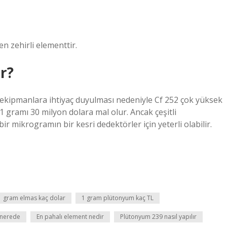
n zehirli elementtir.
r?
e ekipmanlara ihtiyaç duyulması nedeniyle Cf 252 çok yüksek
1 gramı 30 milyon dolara mal olur. Ancak çeşitli
r mikrogramın bir kesri dedektörler için yeterli olabilir.
1 gram elmas kaç dolar
1 gram plütonyum kaç TL
 nerede
En pahalı element nedir
Plütonyum 239 nasıl yapılır