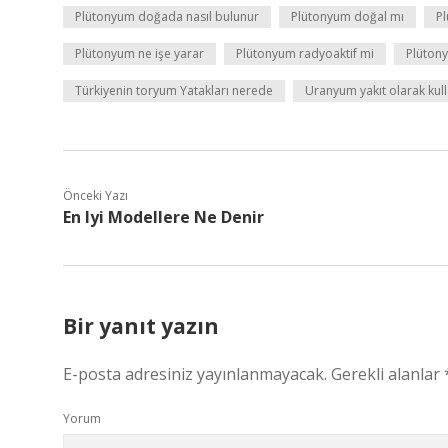
Plütonyum doğada nasıl bulunur
Plütonyum doğal mı
P
Plütonyum ne işe yarar
Plütonyum radyoaktif mi
Plüton
Türkiyenin toryum Yatakları nerede
Uranyum yakıt olarak kulla
Önceki Yazı
En Iyi Modellere Ne Denir
Bir yanıt yazın
E-posta adresiniz yayınlanmayacak.
Gerekli alanlar
Yorum