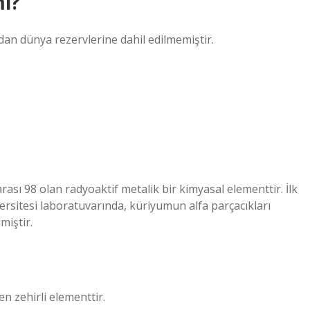
ı?
an dünya rezervlerine dahil edilmemiştir.
ası 98 olan radyoaktif metalik bir kimyasal elementtir. İlk
ersitesi laboratuvarında, küriyumun alfa parçacıkları
miştir.
n zehirli elementtir.