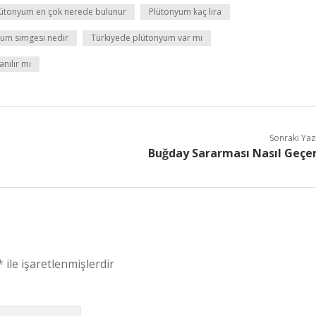
lütonyum en çok nerede bulunur
Plütonyum kaç lira
yum simgesi nedir
Türkiyede plütonyum var mı
nılır mı
Sonraki Yaz
Buğday Sararması Nasıl Geçe
*
ile işaretlenmişlerdir