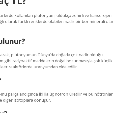
aç TL?
örlerde kullanılan plütonyum, oldukça zehirli ve kanserojen
lı olarak farklı renklerde olabilen nadir bir bor minerali ola
ulunur?
arak, plütonyumun Dünya’da doğada çok nadir olduğu
m gibi radyoaktif maddelerin doğal bozunmasıyla çok küçük
leer reaktörlerde uranyumdan elde edilir.
?
u parçalandığında iki ila üç nötron üretilir ve bu nötronlar
 diğer izotoplara dönüşür.