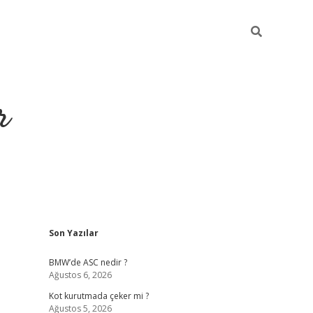
r
Sidebar
Son Yazılar
https://elexbetgiris
BMW’de ASC nedir ?
Ağustos 6, 2026
Kot kurutmada çeker mi ?
Ağustos 5, 2026