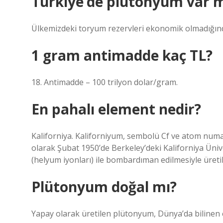
Türkiye’de plütonyum var m
Ülkemizdeki toryum rezervleri ekonomik olmadığınd
1 gram antimadde kaç TL?
18. Antimadde – 100 trilyon dolar/gram.
En pahalı element nedir?
Kaliforniya. Kaliforniyum, sembolü Cf ve atom numar
olarak Şubat 1950’de Berkeley’deki Kaliforniya Üniv
(helyum iyonları) ile bombardıman edilmesiyle üretil
Plütonyum doğal mı?
Yapay olarak üretilen plütonyum, Dünya’da bilinen e