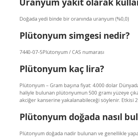
Uranyum yakıt olarak kullan
Doğada yedi binde bir oranında uranyum (%0,0)
Plütonyum simgesi nedir?
7440-07-5Plütonyum / CAS numarası
Plütonyum kaç lira?
Plütonyum – Gram başına fiyat: 4.000 dolar Dünyada
haliyle bulunan plütonyumun 500 gramı yüzeye çıkarıl
akciğer kanserine yakalanabileceği söylenir. Etkisi 2
Plütonyum doğada nasıl bu
Plütonyum doğada nadir bulunan ve genellikle yapay 