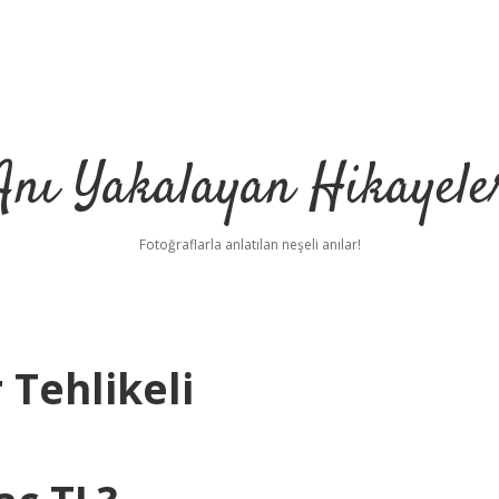
Anı Yakalayan Hikayele
Fotoğraflarla anlatılan neşeli anılar!
Tehlikeli