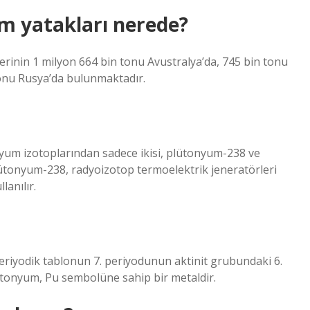
m yatakları nerede?
rinin 1 milyon 664 bin tonu Avustralya’da, 745 bin tonu
tonu Rusya’da bulunmaktadır.
nyum izotoplarından sadece ikisi, plütonyum-238 ve
lütonyum-238, radyoizotop termoelektrik jeneratörleri
lanılır.
periyodik tablonun 7. periyodunun aktinit grubundaki 6.
tonyum, Pu sembolüne sahip bir metaldir.